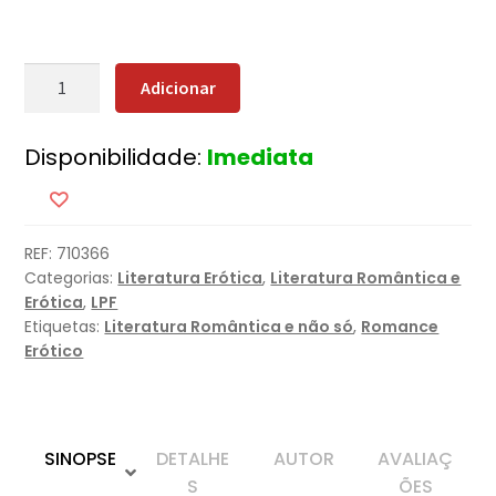
Quantidade
Adicionar
de
Tentação
Disponibilidade:
Imediata
REF:
710366
Categorias:
Literatura Erótica
,
Literatura Romântica e
Erótica
,
LPF
Etiquetas:
Literatura Romântica e não só
,
Romance
Erótico
SINOPSE
DETALHE
AUTOR
AVALIAÇ
S
ÕES