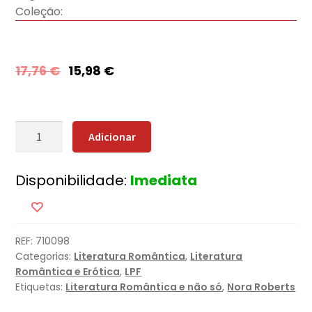
Coleção:
17,76
€
15,98
€
Quantidade
Adicionar
de
Felizes
Disponibilidade:
Imediata
para
Sempre
REF:
710098
Categorias:
Literatura Romântica
,
Literatura
Romântica e Erótica
,
LPF
Etiquetas:
Literatura Romântica e não só
,
Nora Roberts