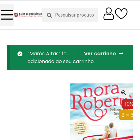
Pesquisar
Pesquisa
por:
“Marés Altas” foi
Ver carrinho
adicionado ao seu carrinho.
10%
2 = 3