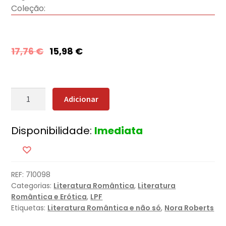
Coleção:
17,76
€
15,98
€
Quantidade
Adicionar
de
Felizes
Disponibilidade:
Imediata
para
Sempre
REF:
710098
Categorias:
Literatura Romântica
,
Literatura
Romântica e Erótica
,
LPF
Etiquetas:
Literatura Romântica e não só
,
Nora Roberts