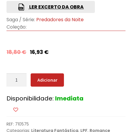
LER EXCERTO DA OBRA
Saga / Série:
Predadores da Noite
Coleção:
18,80
€
16,93
€
Quantidade
Adicionar
de
Guerreiro
Disponibilidade:
Imediata
das
Trevas
-
Parte
REF:
710575
Dois
Categorias:
Literatura Fantástica
,
LPF
,
Romance