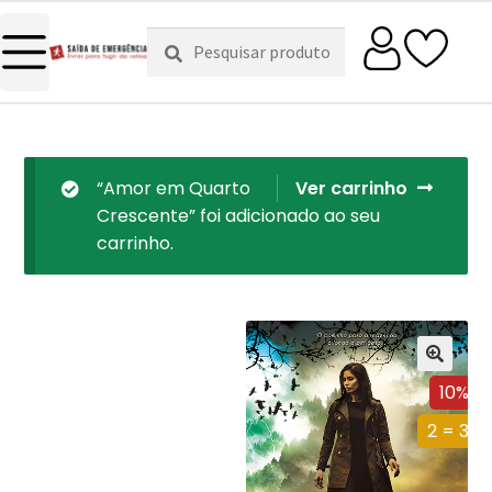
Pesquisar
Pesquisa
por:
“Amor em Quarto
Ver carrinho
Crescente” foi adicionado ao seu
carrinho.
10%
2 = 3