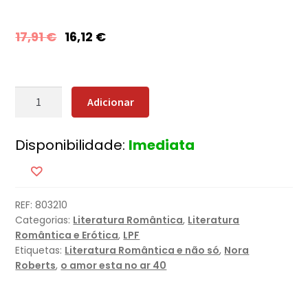
17,91
€
16,12
€
Quantidade
Adicionar
de
Herança
Disponibilidade:
Imediata
de
Vergonha
REF:
803210
Categorias:
Literatura Romântica
,
Literatura
Romântica e Erótica
,
LPF
Etiquetas:
Literatura Romântica e não só
,
Nora
Roberts
,
o amor esta no ar 40