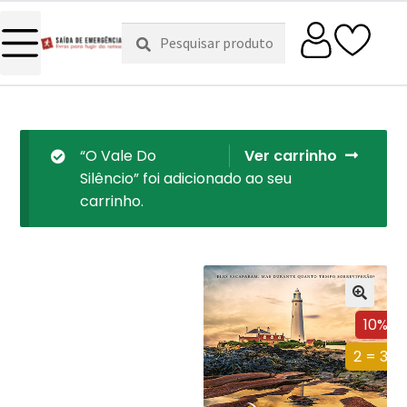
Pesquisar
Pesquisa
por:
“O Vale Do
Ver carrinho
Silêncio” foi adicionado ao seu
carrinho.
10%
2 = 3