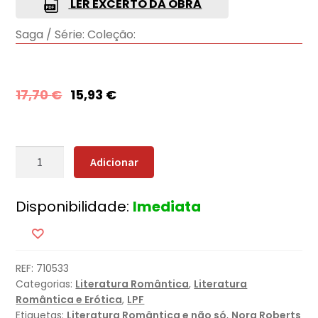
LER EXCERTO DA OBRA
Saga / Série:
Coleção:
17,70
€
15,93
€
Quantidade
Adicionar
de
Ilha
Disponibilidade:
Imediata
das
Memórias
REF:
710533
Categorias:
Literatura Romântica
,
Literatura
Romântica e Erótica
,
LPF
Etiquetas:
Literatura Romântica e não só
,
Nora Roberts