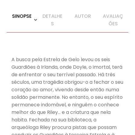
SINOPSE
DETALHE
AUTOR
AVALIAÇ
S
ÕES
A busca pela Estrela de Gelo levou os seis
Guardiões à Irlanda, onde Doyle, o imortal, terá
de enfrentar o seu terrível passado. Há três
séculos, uma tragédia obrigou-o a fechar o seu
coração ao amor, vivendo desde então numa
solidão permanente. No entanto, o seu espírito
permanece indomável, e ninguém o conhece
melhor do que Riley… e a criatura que nela
habita. Fechada na sua biblioteca, a
arqueóloga Riley procura pistas que possam
conduzir os Guardiões à terceira Estrela e à