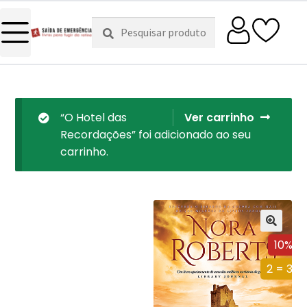
Pesquisar
Pesquisa
por:
“O Hotel das
Ver carrinho
Recordações” foi adicionado ao seu
carrinho.
10%
2 = 3