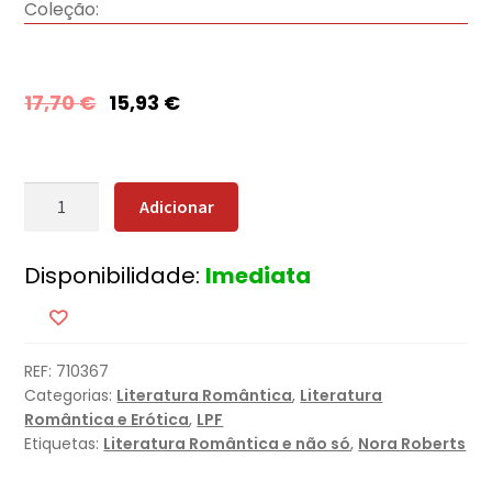
Coleção:
17,70
€
15,93
€
Quantidade
Adicionar
de
Ilha
Disponibilidade:
Imediata
de
Vidro
REF:
710367
Categorias:
Literatura Romântica
,
Literatura
Romântica e Erótica
,
LPF
Etiquetas:
Literatura Romântica e não só
,
Nora Roberts