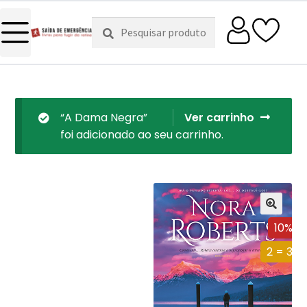
Pesquisar
Pesquisa
por:
“A Dama Negra”
Ver carrinho
foi adicionado ao seu carrinho.
10%
2 = 3