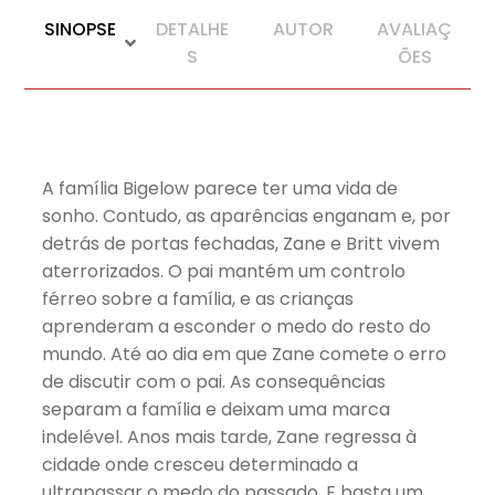
SINOPSE
DETALHE
AUTOR
AVALIAÇ
S
ÕES
A família Bigelow parece ter uma vida de
sonho. Contudo, as aparências enganam e, por
detrás de portas fechadas, Zane e Britt vivem
aterrorizados. O pai mantém um controlo
férreo sobre a família, e as crianças
aprenderam a esconder o medo do resto do
mundo. Até ao dia em que Zane comete o erro
de discutir com o pai. As consequências
separam a família e deixam uma marca
indelével. Anos mais tarde, Zane regressa à
cidade onde cresceu determinado a
ultrapassar o medo do passado. E basta um