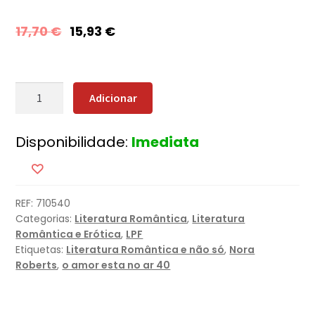
17,70
€
15,93
€
Quantidade
Adicionar
de
Ilusões
Disponibilidade:
Imediata
Perfeitas
REF:
710540
Categorias:
Literatura Romântica
,
Literatura
Romântica e Erótica
,
LPF
Etiquetas:
Literatura Romântica e não só
,
Nora
Roberts
,
o amor esta no ar 40