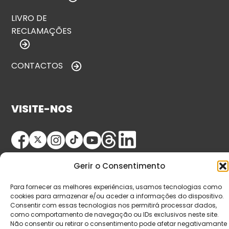
LIVRO DE
RECLAMAÇÕES
CONTACTOS
VISITE-NOS
Gerir o Consentimento
Para fornecer as melhores experiências, usamos tecnologias como
cookies para armazenar e/ou aceder a informações do dispositivo.
Consentir com essas tecnologias nos permitirá processar dados,
© Copyright 2026 Saída de Emergência. Todos os
como comportamento de navegação ou IDs exclusivos neste site.
direitos reservados.
Não consentir ou retirar o consentimento pode afetar negativamante