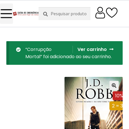
Pesquisar
Pesquisa
por:
“Corrupção
Ver carrinho
Mortal” foi adicionado ao seu carrinho.
10%
2 = 3