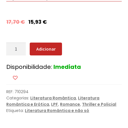
17,70
€
15,93
€
Quantidade
Adicionar
de
Imitação
Disponibilidade:
Imediata
Mortal
REF:
710294
Categorias:
Literatura Romântica
,
Literatura
Romântica e Erótica
,
LPF
,
Romance
,
Thriller e Policial
Etiqueta:
Literatura Romântica e não só