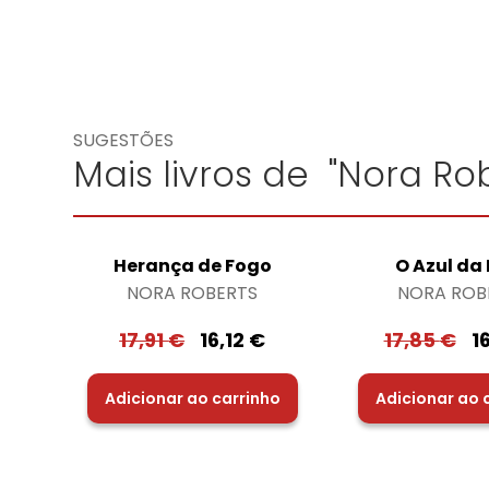
SUGESTÕES
Mais livros de "Nora Rob
Herança de Fogo
O Azul da
NORA ROBERTS
NORA ROB
17,91
€
16,12
€
17,85
€
1
Adicionar ao carrinho
Adicionar ao 