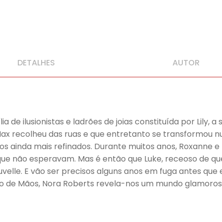
DETALHES
AUTOR
a de ilusionistas e ladrões de joias constituída por Lily, 
 Max recolheu das ruas e que entretanto se transformou
tos ainda mais refinados. Durante muitos anos, Roxanne 
 que não esperavam. Mas é então que Luke, receoso de qu
velle. E vão ser precisos alguns anos em fuga antes que 
go de Mãos, Nora Roberts revela-nos um mundo glamoroso