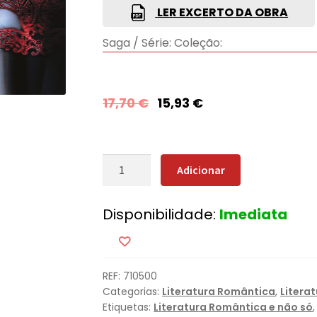
LER EXCERTO DA OBRA
Saga / Série:
Coleção:
17,70
€
15,93
€
Quantidade
Adicionar
de
Jogo
Disponibilidade:
Imediata
de
Mãos
[Nova
Edição]
REF:
710500
Categorias:
Literatura Romântica
,
Litera
Etiquetas:
Literatura Romântica e não só