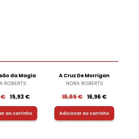
são da Magia
A Cruz De Morrigan
A ROBERTS
NORA ROBERTS
0
€
15,93
€
18,85
€
16,96
€
ar ao carrinho
Adicionar ao carrinho