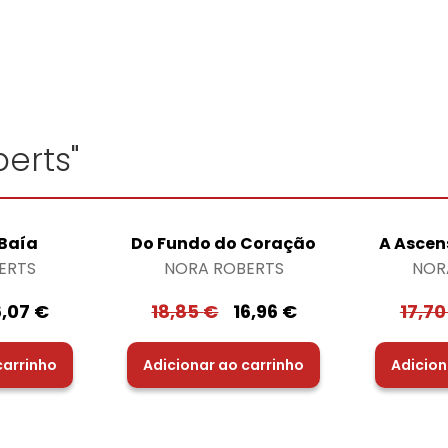
erts"
 Baía
Do Fundo do Coração
A Ascen
ERTS
NORA ROBERTS
NOR
6,07
€
18,85
€
16,96
€
17,7
carrinho
Adicionar ao carrinho
Adicion