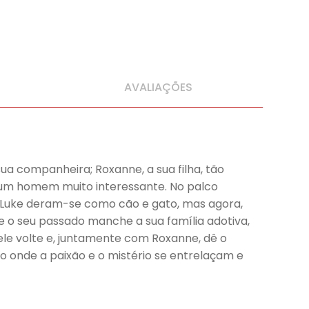
AVALIAÇÕES
a sua companheira; Roxanne, a sua filha, tão
 num homem muito interessante. No palco
e Luke deram-se como cão e gato, mas agora,
e o seu passado manche a sua família adotiva,
ele volte e, juntamente com Roxanne, dê o
 onde a paixão e o mistério se entrelaçam e