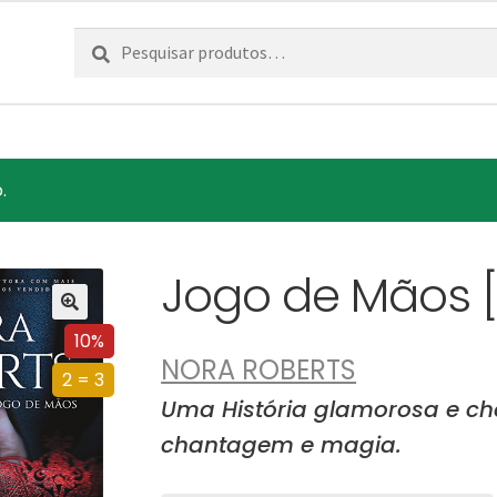
Pesquisar
Pesquisa
por:
.
Jogo de Mãos 
10%
NORA ROBERTS
2 = 3
Uma História glamorosa e ch
chantagem e magia.