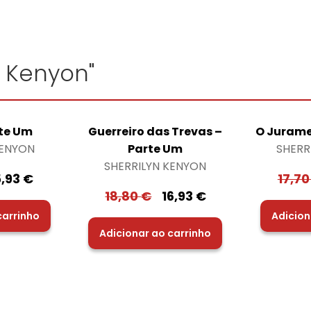
n Kenyon"
rte Um
Guerreiro das Trevas –
O Jurame
KENYON
Parte Um
SHERR
SHERRILYN KENYON
5,93
€
17,7
18,80
€
16,93
€
carrinho
Adicion
Adicionar ao carrinho