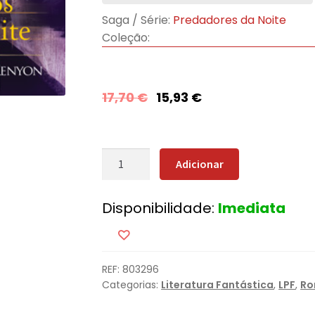
Saga / Série:
Predadores da Noite
Coleção:
17,70
€
15,93
€
Quantidade
Adicionar
de
Jogos
Disponibilidade:
Imediata
na
Noite
REF:
803296
Categorias:
Literatura Fantástica
,
LPF
,
Ro