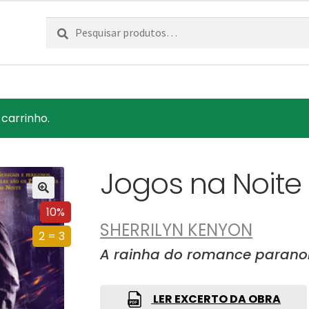
Pesquisar
Pesquisa
por:
 carrinho.
Jogos na Noite
10%
SHERRILYN KENYON
2 = 3
A rainha do romance parano
LER EXCERTO DA OBRA