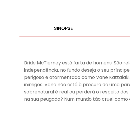
SINOPSE
Bride McTierney está farta de homens. São re
independência, no fundo deseja o seu prínci
perigoso e atormentado como Vane Kattalakis
inimigos. Vane não está à procura de uma pa
sobrenatural é real ou perderá o respeito do
na sua peugada? Num mundo tão cruel como o