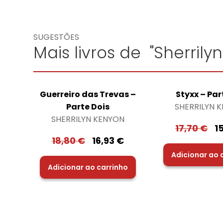
SUGESTÕES
Mais livros de "Sherrily
Guerreiro das Trevas –
Styxx – Pa
Parte Dois
SHERRILYN 
SHERRILYN KENYON
17,70
€
1
18,80
€
16,93
€
Adicionar ao 
Adicionar ao carrinho