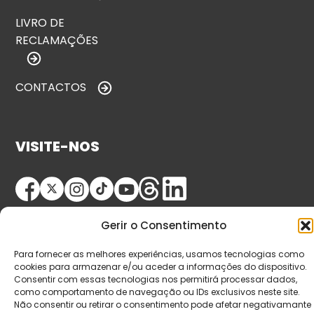
LIVRO DE
RECLAMAÇÕES
CONTACTOS
VISITE-NOS
Gerir o Consentimento
Para fornecer as melhores experiências, usamos tecnologias como
cookies para armazenar e/ou aceder a informações do dispositivo.
Consentir com essas tecnologias nos permitirá processar dados,
© Copyright 2026 Saída de Emergência. Todos os
como comportamento de navegação ou IDs exclusivos neste site.
direitos reservados.
Não consentir ou retirar o consentimento pode afetar negativamante