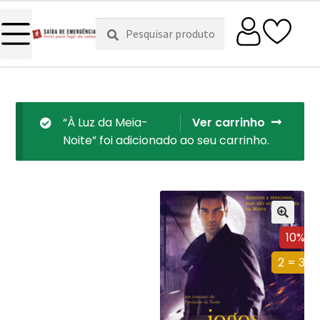
Pesquisar
Pesquisa
por:
“À Luz da Meia-
Ver carrinho
Noite” foi adicionado ao seu carrinho.
10%
2 = 3