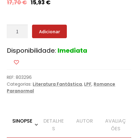
17,70
€
15,93
€
Quantidade
Adicionar
de
Jogos
Disponibilidade:
Imediata
na
Noite
REF:
803296
Categorias:
Literatura Fantástica
,
LPF
,
Romance
Paranormal
SINOPSE
DETALHE
AUTOR
AVALIAÇ
S
ÕES