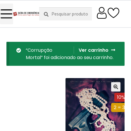
Pesquisar
Pesquisa
por:
“Corrupção
Ver carrinho
Mortal” foi adicionado ao seu carrinho.
10%
2 = 3