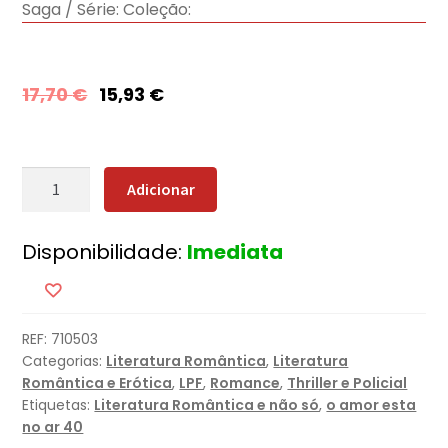
Saga / Série:
Coleção:
17,70
€
15,93
€
Quantidade
Adicionar
de
Lealdade
Disponibilidade:
Imediata
Mortal
[Nova
Edição]
REF:
710503
Categorias:
Literatura Romântica
,
Literatura
Romântica e Erótica
,
LPF
,
Romance
,
Thriller e Policial
Etiquetas:
Literatura Romântica e não só
,
o amor esta
no ar 40