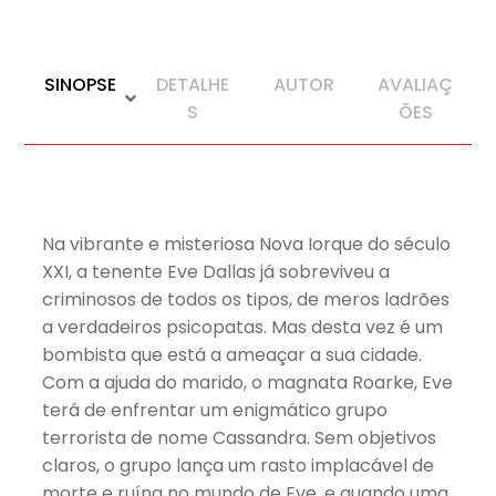
SINOPSE
DETALHE
AUTOR
AVALIAÇ
S
ÕES
Na vibrante e misteriosa Nova Iorque do século
XXI, a tenente Eve Dallas já sobreviveu a
criminosos de todos os tipos, de meros ladrões
a verdadeiros psicopatas. Mas desta vez é um
bombista que está a ameaçar a sua cidade.
Com a ajuda do marido, o magnata Roarke, Eve
terá de enfrentar um enigmático grupo
terrorista de nome Cassandra. Sem objetivos
claros, o grupo lança um rasto implacável de
morte e ruína no mundo de Eve, e quando uma