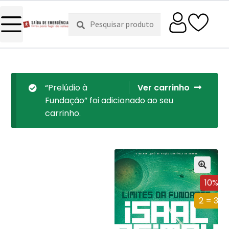
Pesquisar
Pesquisa
por:
“Prelúdio à
Ver carrinho
Fundação” foi adicionado ao seu
carrinho.
10%
2 = 3