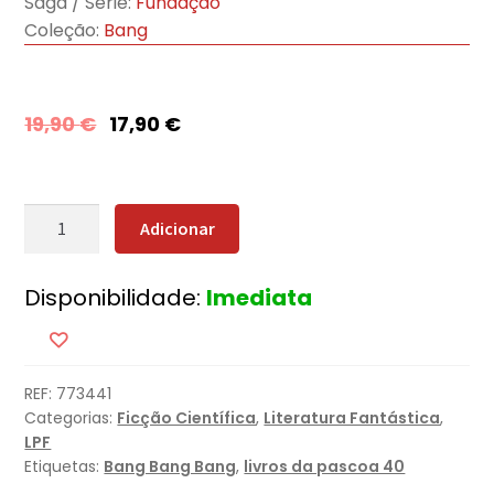
Saga / Série:
Fundação
Coleção:
Bang
19,90
€
17,90
€
Quantidade
Adicionar
de
Limites
Disponibilidade:
Imediata
da
Fundação
REF:
773441
Categorias:
Ficção Científica
,
Literatura Fantástica
,
LPF
Etiquetas:
Bang Bang Bang
,
livros da pascoa 40