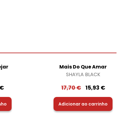
ejar
Mais Do Que Amar
SHAYLA BLACK
€
17,70
€
15,93
€
nho
Adicionar ao carrinho