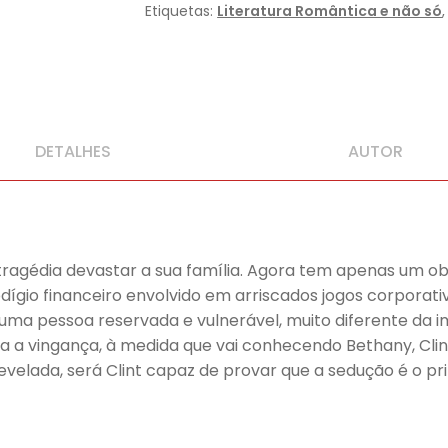
Etiquetas:
Literatura Romântica e não só
DETALHES
AUTOR
tragédia devastar a sua família. Agora tem apenas um ob
ígio financeiro envolvido em arriscados jogos corporativ
 uma pessoa reservada e vulnerável, muito diferente da i
ra a vingança, à medida que vai conhecendo Bethany, Clin
evelada, será Clint capaz de provar que a sedução é o 