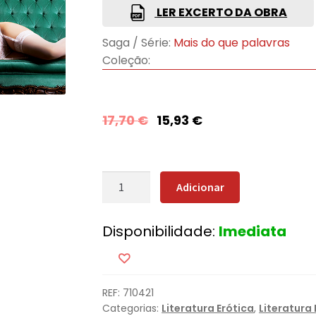
LER EXCERTO DA OBRA
Saga / Série:
Mais do que palavras
Coleção:
17,70
€
15,93
€
Quantidade
Adicionar
de
Mais
Disponibilidade:
Imediata
Do
Que
Seduzir
REF:
710421
Categorias:
Literatura Erótica
,
Literatura