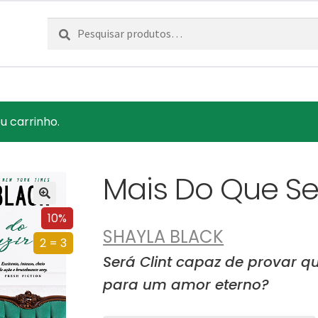
Pesquisar
Pesquisa
por:
u carrinho.
Mais Do Que Se
10%
SHAYLA BLACK
2 = 3
Será Clint capaz de provar q
para um amor eterno?