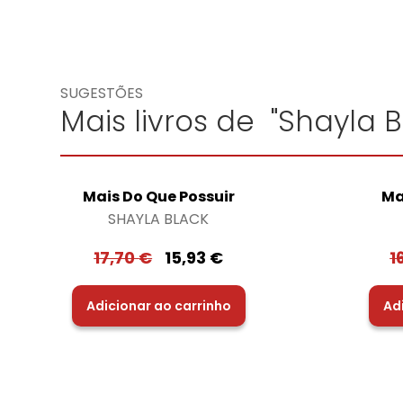
SUGESTÕES
Mais livros de "Shayla B
Mais Do Que Possuir
Ma
SHAYLA BLACK
17,70
€
15,93
€
1
Adicionar ao carrinho
Ad