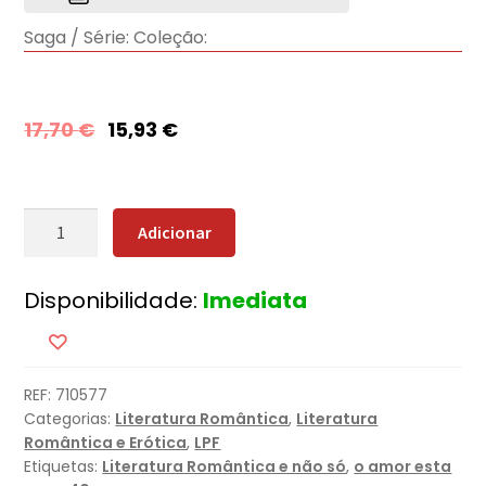
Saga / Série:
Coleção:
17,70
€
15,93
€
Quantidade
Adicionar
de
Mil
Disponibilidade:
Imediata
e
Uma
Noites
de
REF:
710577
Tentação
Categorias:
Literatura Romântica
,
Literatura
Romântica e Erótica
,
LPF
Etiquetas:
Literatura Romântica e não só
,
o amor esta