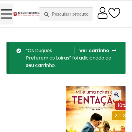
Pesquisar
Pesquisa
por:
“Os Duques
Ver carrinho
Preferem as Loiras” foi adicionado ao
seu carrinho.
10%
2 = 3