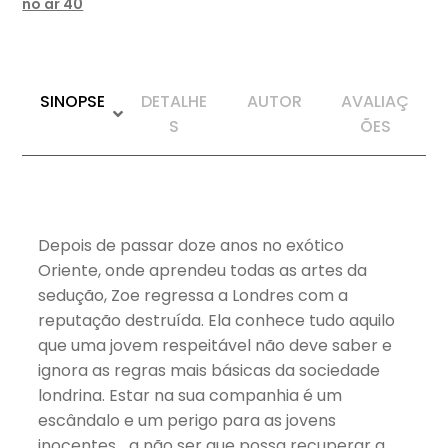
no ar 40
SINOPSE
DETALHE
AUTOR
AVALIAÇ
S
ÕES
Depois de passar doze anos no exótico
Oriente, onde aprendeu todas as artes da
sedução, Zoe regressa a Londres com a
reputação destruída. Ela conhece tudo aquilo
que uma jovem respeitável não deve saber e
ignora as regras mais básicas da sociedade
londrina. Estar na sua companhia é um
escândalo e um perigo para as jovens
inocentes… a não ser que possa recuperar a