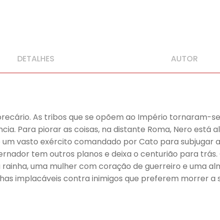
DETALHES
AUTOR
recário. As tribos que se opõem ao Império tornaram-se 
cia. Para piorar as coisas, na distante Roma, Nero está a
e um vasto exército comandado por Cato para subjugar as
ernador tem outros planos e deixa o centurião para trás. 
ora rainha, uma mulher com coração de guerreiro e uma 
as implacáveis contra inimigos que preferem morrer a su