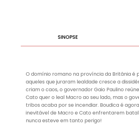
SINOPSE
O domínio romano na província da Britânia é p
aqueles que juraram lealdade cresce a dissidên
criam o caos, o governador Gaio Paulino reún
Cato quer o leal Macro ao seu lado, mas o gov
tribos acaba por se incendiar. Boudica é ag
inevitável de Macro e Cato enfrentarem batalh
nunca esteve em tanto perigo!