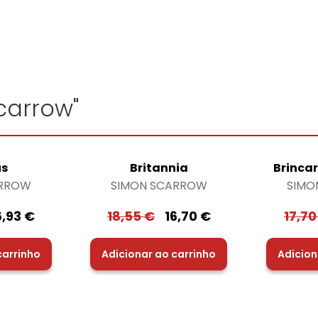
carrow"
us
Britannia
Brinca
ARROW
SIMON SCARROW
SIMO
6,93
€
18,55
€
16,70
€
17,7
carrinho
Adicionar ao carrinho
Adicion