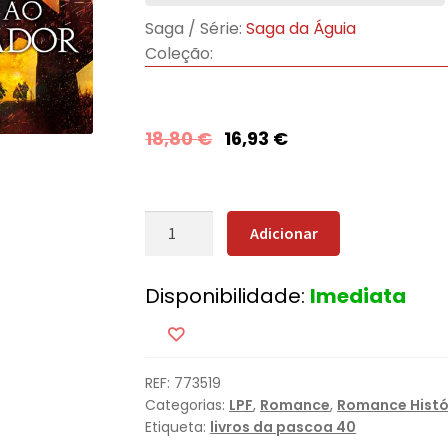
Saga / Série:
Saga da Águia
Coleção:
18,80
€
16,93
€
Quantidade
Adicionar
de
Morte
Disponibilidade:
Imediata
ao
Imperador
REF:
773519
Categorias:
LPF
,
Romance
,
Romance Histó
Etiqueta:
livros da pascoa 40