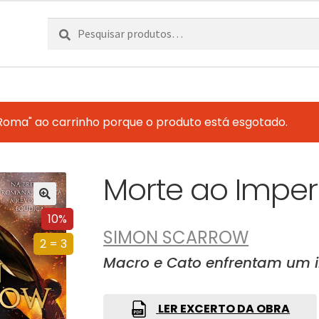
Pesquisar
Pesquisa
por:
Roma" ao carrinho porque o produto está esgotado.
Morte ao Impe
10%
SIMON SCARROW
2 = 3
Macro e Cato enfrentam um 
LER EXCERTO DA OBRA