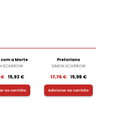
r com a Morte
Pretoriano
N SCARROW
SIMON SCARROW
0
€
15,93
€
17,76
€
15,98
€
ar ao carrinho
Adicionar ao carrinho