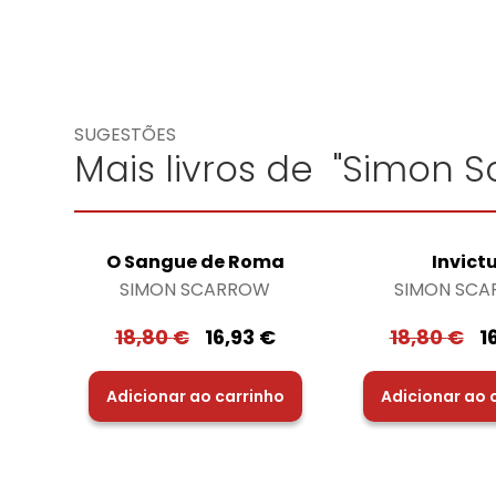
SUGESTÕES
Mais livros de "Simon S
O Sangue de Roma
Invict
SIMON SCARROW
SIMON SC
18,80
€
16,93
€
18,80
€
1
Adicionar ao carrinho
Adicionar ao 