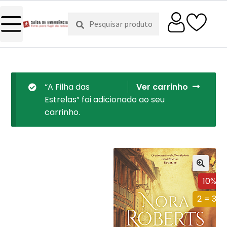
Pesquisar
Pesquisa
por:
“A Filha das
Ver carrinho
Estrelas” foi adicionado ao seu
carrinho.
10%
2 = 3