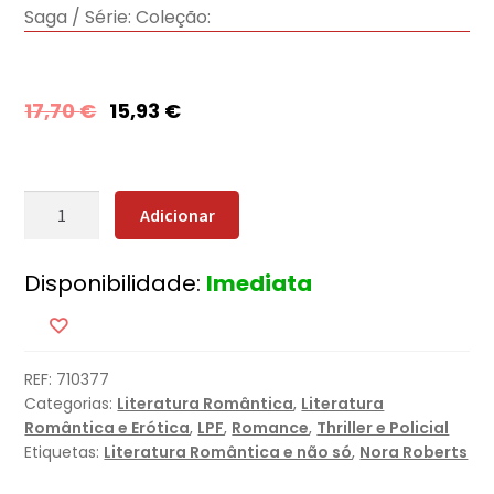
Saga / Série:
Coleção:
17,70
€
15,93
€
Quantidade
Adicionar
de
Naquele
Disponibilidade:
Imediata
Tempo
[Nova
Edição]
REF:
710377
Categorias:
Literatura Romântica
,
Literatura
Romântica e Erótica
,
LPF
,
Romance
,
Thriller e Policial
Etiquetas:
Literatura Romântica e não só
,
Nora Roberts