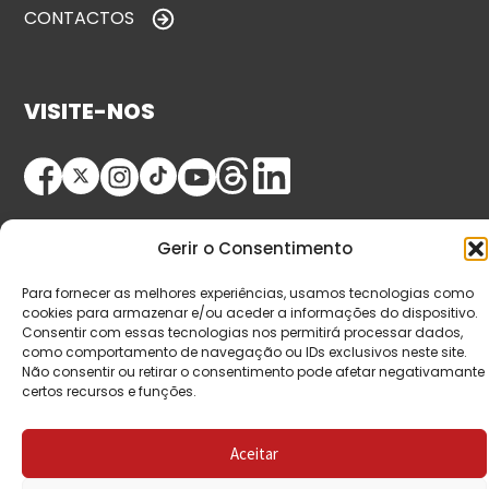
CONTACTOS
VISITE-NOS
Gerir o Consentimento
Para fornecer as melhores experiências, usamos tecnologias como
cookies para armazenar e/ou aceder a informações do dispositivo.
© Copyright 2026 Saída de Emergência. Todos os
Consentir com essas tecnologias nos permitirá processar dados,
como comportamento de navegação ou IDs exclusivos neste site.
direitos reservados.
Não consentir ou retirar o consentimento pode afetar negativamante
certos recursos e funções.
Aceitar