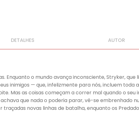
DETALHES
AUTOR
rças. Enquanto o mundo avança inconsciente, Stryker, que
eus inimigos — que, infelizmente para nós, incluem toda a
ite. Mas as coisas começam a correr mal quando o seu in
o achava que nada o poderia parar, vê-se embrenhado 
 ser traçadas novas linhas de batalha, enquanto os Preda