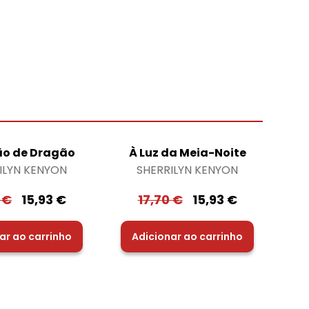
o de Dragão
À Luz da Meia-Noite
ILYN KENYON
SHERRILYN KENYON
0
€
15,93
€
17,70
€
15,93
€
ar ao carrinho
Adicionar ao carrinho