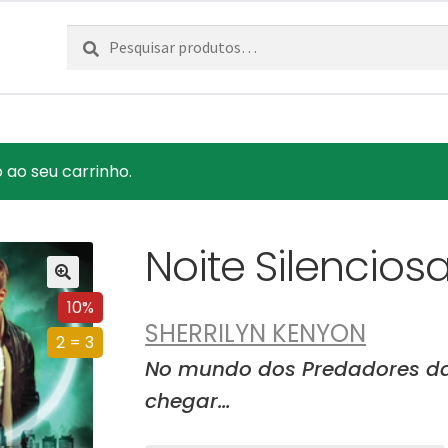
Pesquisar
Pesquisa
por:
ao seu carrinho.
Noite Silencios
10%
SHERRILYN KENYON
2 = 3
No mundo dos Predadores da N
chegar…