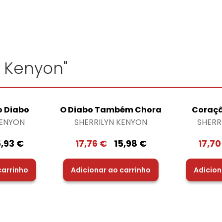
n Kenyon"
o Diabo
O Diabo Também Chora
Coraçã
KENYON
SHERRILYN KENYON
SHERR
5,93
€
17,76
€
15,98
€
17,7
carrinho
Adicionar ao carrinho
Adicion