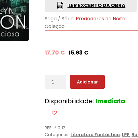
LER EXCERTO DA OBRA
Saga / Série:
Predadores da Noite
Coleção:
17,70
€
15,93
€
Quantidade
Adicionar
de
Noite
Disponibilidade:
Imediata
Silenciosa
REF:
710112
Categorias:
Literatura Fantástica
,
LPF
,
Ro