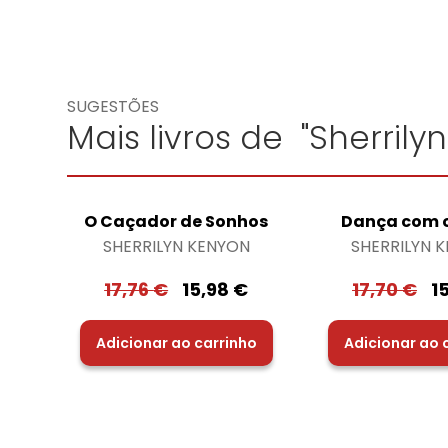
SUGESTÕES
Mais livros de "Sherrily
O Caçador de Sonhos
Dança com 
SHERRILYN KENYON
SHERRILYN 
17,76
€
15,98
€
17,70
€
1
Adicionar ao carrinho
Adicionar ao 