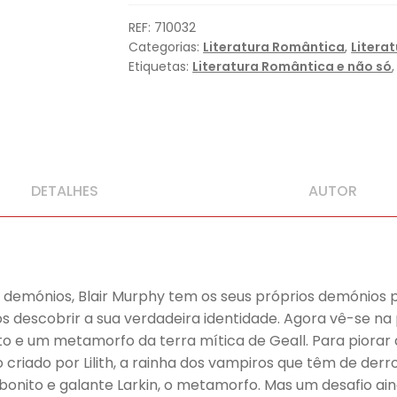
REF:
710032
Categorias:
Literatura Romântica
,
Litera
Etiquetas:
Literatura Romântica e não só
DETALHES
AUTOR
demónios, Blair Murphy tem os seus próprios demónios pe
 descobrir a sua verdadeira identidade. Agora vê-se na po
to e um metamorfo da terra mítica de Geall. Para piorar a
riado por Lilith, a rainha dos vampiros que têm de derr
no bonito e galante Larkin, o metamorfo. Mas um desafio 