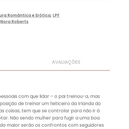
tura Romântica e Erótica
,
LPF
,
Nora Roberts
AVALIAÇÕES
ssoais com que lidar – o pai treinou-a, mas
sição de treinar um feiticeiro da Irlanda do
s coisas, tem que se controlar para não ir à
otar. Não sendo mulher para fugir a uma boa
ainda maior serão os confrontos com seguidores