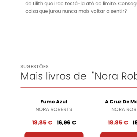
de Lilith que irão testá-la até ao limite. Conse
coisa que jurou nunca mais voltar a sentir?
SUGESTÕES
Mais livros de "Nora Rob
Fumo Azul
A Cruz De M
NORA ROBERTS
NORA ROB
18,85
€
16,96
€
18,85
€
1