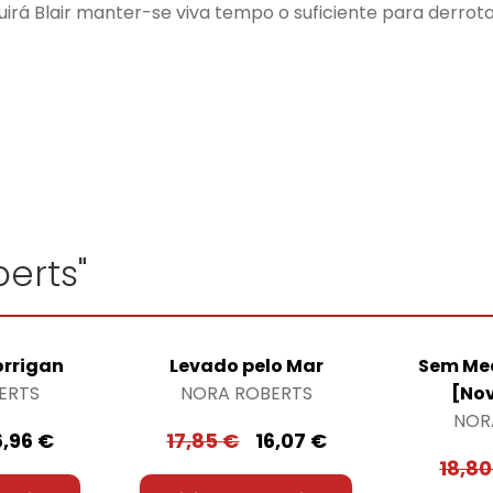
guirá Blair manter-se viva tempo o suficiente para derrotar
erts"
orrigan
Levado pelo Mar
Sem Med
ERTS
NORA ROBERTS
[No
NOR
6,96
€
17,85
€
16,07
€
18,8