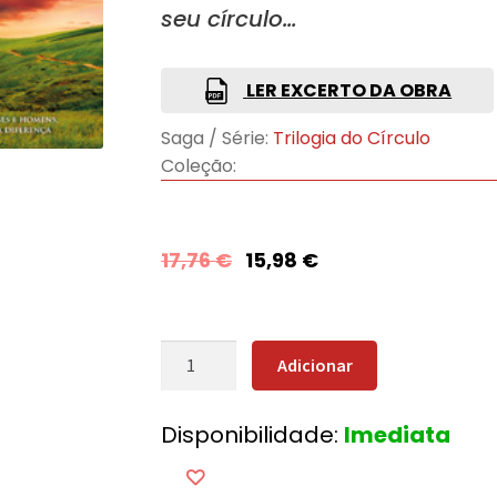
seu círculo…
LER EXCERTO DA OBRA
Saga / Série:
Trilogia do Círculo
Coleção:
17,76
€
15,98
€
Quantidade
Adicionar
de
O
Disponibilidade:
Imediata
Baile
dos
Deuses