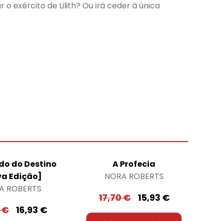
 o exército de Lilith? Ou irá ceder à única
o do Destino
A Profecia
va Edição]
NORA ROBERTS
A ROBERTS
17,70
€
15,93
€
0
€
16,93
€