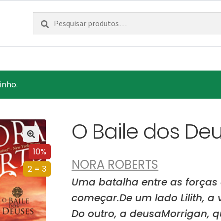
Pesquisar
Pesquisa
por:
inho.
O Baile dos De
10%
NORA ROBERTS
2 = 3
Uma batalha entre as forças
começar.De um lado Lilith, 
Do outro, a deusaMorrigan, q