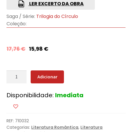
LER EXCERTO DA OBRA
Saga / Série:
Trilogia do Círculo
Coleção:
17,76
€
15,98
€
Quantidade
Adicionar
de
O
Disponibilidade:
Imediata
Baile
dos
Deuses
REF:
710032
Categorias:
Literatura Romântica
,
Literatura