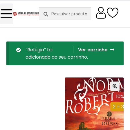
Pesquisar
Pesquisa
por:
“Refúgio” foi
Ver carrinho
adicionado ao seu carrinho.
10%
2 = 3