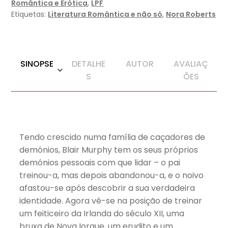
Romântica e Erótica
,
LPF
Etiquetas:
Literatura Romântica e não só
,
Nora Roberts
SINOPSE
DETALHE
AUTOR
AVALIAÇ
S
ÕES
Tendo crescido numa família de caçadores de
demónios, Blair Murphy tem os seus próprios
demónios pessoais com que lidar – o pai
treinou-a, mas depois abandonou-a, e o noivo
afastou-se após descobrir a sua verdadeira
identidade. Agora vê-se na posição de treinar
um feiticeiro da Irlanda do século XII, uma
bruxa de Nova Iorque, um erudito e um