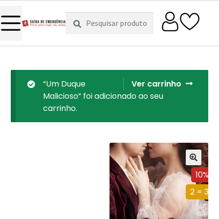
Pesquisar
Pesquisa
por:
“Um Duque
Ver carrinho
Malicioso” foi adicionado ao seu
carrinho.
10%
2 = 3