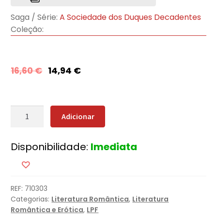
Saga / Série:
A Sociedade dos Duques Decadentes
Coleção:
16,60
€
14,94
€
Quantidade
Adicionar
de
O
Disponibilidade:
Imediata
Duque
Mais
Perigoso
de
REF:
710303
Londres
Categorias:
Literatura Romântica
,
Literatura
Romântica e Erótica
,
LPF