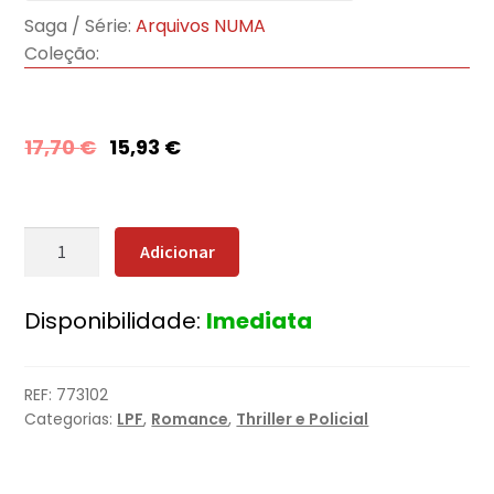
Saga / Série:
Arquivos NUMA
Coleção:
17,70
€
15,93
€
Quantidade
Adicionar
de
O
Disponibilidade:
Imediata
Falcão
da
Noite
REF:
773102
Categorias:
LPF
,
Romance
,
Thriller e Policial