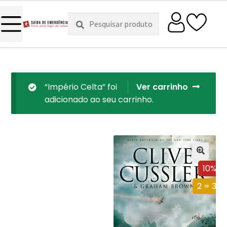
Pesquisar
Pesquisa
por:
“Império Celta” foi
Ver carrinho
adicionado ao seu carrinho.
10%
2 = 3