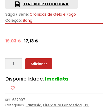
LER EXCERTO DA OBRA
Saga / Série:
Crónicas de Gelo e Fogo
Coleção:
Bang
19,03
€
17,13
€
Quantidade
Adicionar
de
O
Disponibilidade:
Imediata
Festim
dos
Corvos
REF:
637097
Categorias:
Fantasia
,
Literatura Fantástica
,
LPF