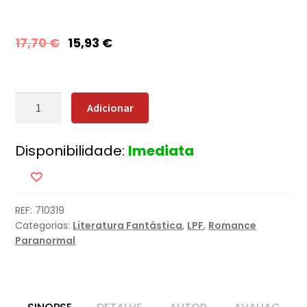
17,70
€
15,93
€
Quantidade
Adicionar
de
O
Disponibilidade:
Imediata
Guardião
REF:
710319
Categorias:
Literatura Fantástica
,
LPF
,
Romance
Paranormal