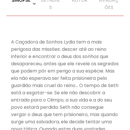
SINOPSE
DETALHE
AUTOR
AVALIAÇ
S
ÕES
A Caçadora de Sonhos Lydia tem a mais
perigosa das missões: descer até ao reino
inferior e encontrar o deus dos sonhos que
desapareceu, antes que ele revele os segredos
que podem pôr em perigo a sua espécie. Mas
ela não esperava ser feita prisioneira pelo
guardião mais cruel do reino… O tempo de Seth
está a esgotar-se. Se ele não descobrir a
entrada para o Olimpo, a sua vida e a do seu
povo estará perdida. Seth não consegue
vergar o deus que tem prisioneiro, mas quando
surge uma salvadora, ele decide tentar uma
nova tática. Quando estas duas vontades