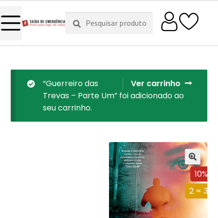
Pesquisar
Pesquisa
por:
“Guerreiro das
Ver carrinho
Trevas – Parte Um” foi adicionado ao
seu carrinho.
10%
2 = 3