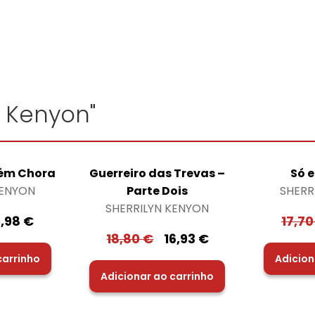
n Kenyon"
ém Chora
Guerreiro das Trevas –
Só 
KENYON
Parte Dois
SHERR
SHERRILYN KENYON
5,98
€
17,7
18,80
€
16,93
€
carrinho
Adicion
Adicionar ao carrinho