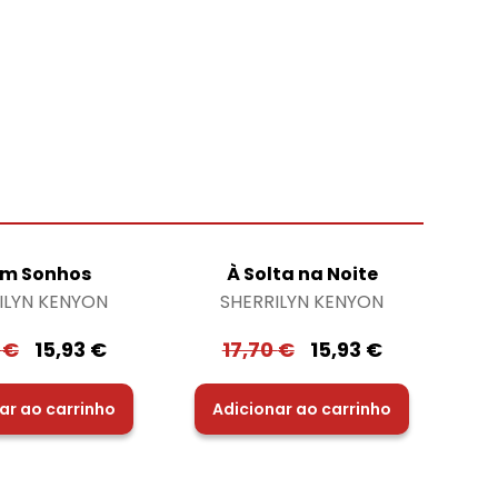
em Sonhos
À Solta na Noite
ILYN KENYON
SHERRILYN KENYON
0
€
15,93
€
17,70
€
15,93
€
ar ao carrinho
Adicionar ao carrinho