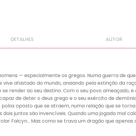
DETALHES
AUTOR
homens — especialmente os gregos. Numa guerra de que n
le vive afastado do mundo, ansiando pela extinção da ra
 de se render ao seu destino. Com o seu povo ameaçado,
 capaz de deter o deus grego e o seu exército de demóni
 polos oposto que se atraem, numa relação que se torna 
s dois juntos são invencíveis. Quando uma jogada mal cal
olar Falcyn… Mas como se trava um dragão que apenas q