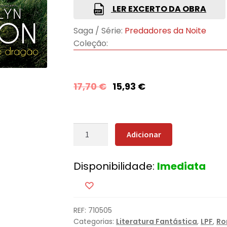
LER EXCERTO DA OBRA
Saga / Série:
Predadores da Noite
Coleção:
17,70
€
15,93
€
Quantidade
Adicionar
de
O
Disponibilidade:
Imediata
Juramento
do
Dragão
REF:
710505
Categorias:
Literatura Fantástica
,
LPF
,
Ro