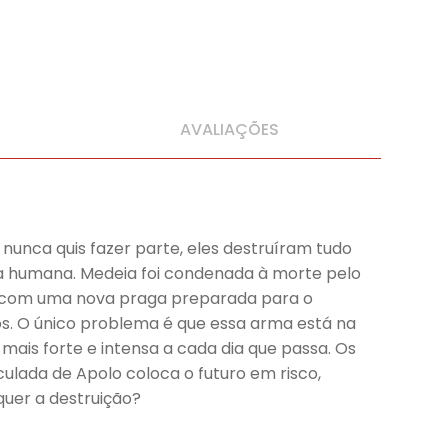
AVALIAÇÕES
unca quis fazer parte, eles destruíram tudo
ça humana. Medeia foi condenada à morte pelo
 e com uma nova praga preparada para o
os. O único problema é que essa arma está na
mais forte e intensa a cada dia que passa. Os
culada de Apolo coloca o futuro em risco,
uer a destruição?