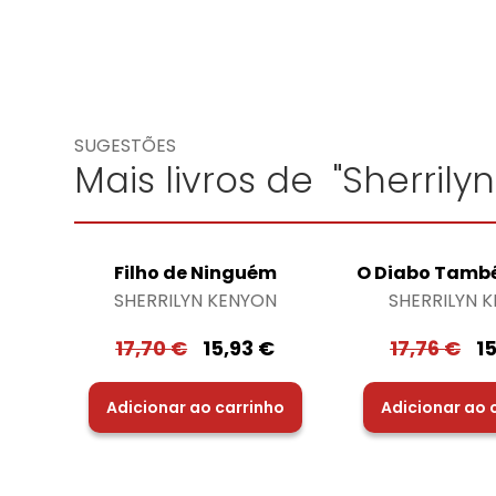
SUGESTÕES
Mais livros de "Sherrily
Filho de Ninguém
O Diabo Tamb
SHERRILYN KENYON
SHERRILYN 
17,70
€
15,93
€
17,76
€
1
Adicionar ao carrinho
Adicionar ao 