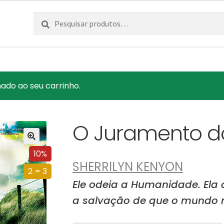
Pesquisar
Pesquisa
por:
ado ao seu carrinho.
O Juramento d
10%
SHERRILYN KENYON
2 = 3
Ele odeia a Humanidade. Ela 
a salvação de que o mundo n