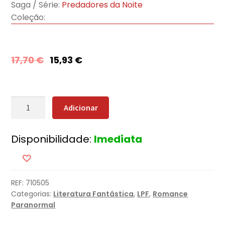
Saga / Série:
Predadores da Noite
Coleção:
17,70
€
15,93
€
Quantidade
Adicionar
de
O
Disponibilidade:
Imediata
Juramento
do
Dragão
REF:
710505
Categorias:
Literatura Fantástica
,
LPF
,
Romance
Paranormal