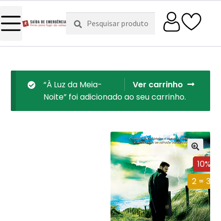
Pesquisar
Pesquisa
por:
“À Luz da Meia-
Ver carrinho
Noite” foi adicionado ao seu carrinho.
10%
2 = 3