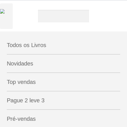
Pesquisa
Pesquisar
por:
Todos os Livros
“A Mentira” foi
Ver carrinho
adicionado ao seu carrinho.
Novidades
Top vendas
Pague 2 leve 3
10%
2 = 3
Pré-vendas