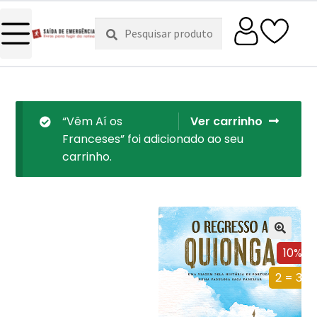
Pesquisar
Pesquisa
por:
“Vêm Aí os
Ver carrinho
Franceses” foi adicionado ao seu
carrinho.
10%
2 = 3