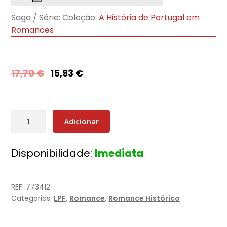
Saga / Série:
Coleção:
A História de Portugal em
Romances
17,70
€
15,93
€
Quantidade
Adicionar
de
O
Disponibilidade:
Imediata
Regresso
a
Quionga
REF:
773412
Categorias:
LPF
,
Romance
,
Romance Histórico