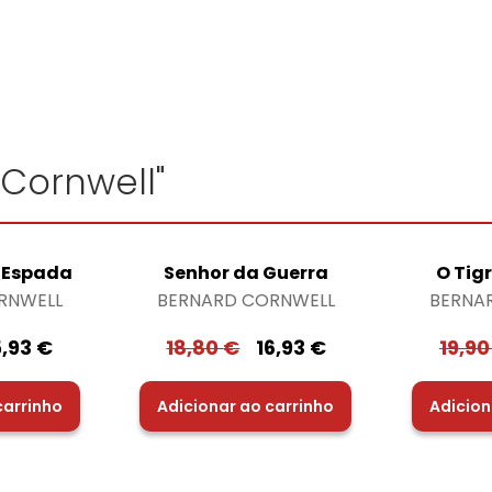
 Cornwell"
 Espada
Senhor da Guerra
O Tig
RNWELL
BERNARD CORNWELL
BERNA
5,93
€
18,80
€
16,93
€
19,9
carrinho
Adicionar ao carrinho
Adicion