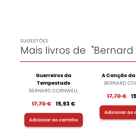
SUGESTÕES
Mais livros de "Bernard
Guerreiros da
A Canção da
Tempestade
BERNARD CO
BERNARD CORNWELL
17,70
€
1
17,70
€
15,93
€
Adicionar ao 
Adicionar ao carrinho