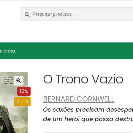
Pesquisar
Pesquisa
por:
rrinho.
O Trono Vazio
10%
BERNARD CORNWELL
2 = 3
Os saxões precisam desesper
de um herói que possa destr