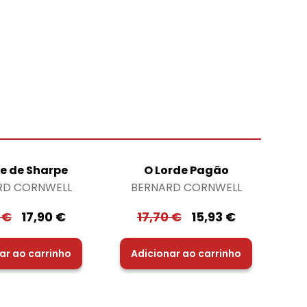
re de Sharpe
O Lorde Pagão
RD CORNWELL
BERNARD CORNWELL
0
€
17,90
€
17,70
€
15,93
€
ar ao carrinho
Adicionar ao carrinho