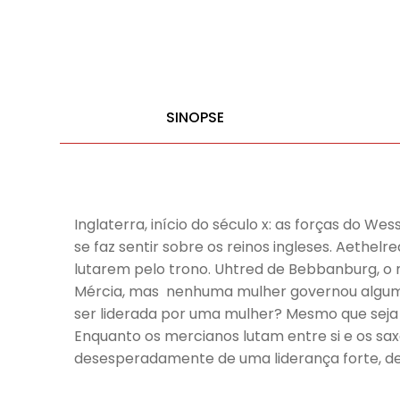
SINOPSE
Inglaterra, início do século x: as forças do W
se faz sentir sobre os reinos ingleses. Aethel
lutarem pelo trono. Uhtred de Bebbanburg, o m
Mércia, mas nenhuma mulher governou alguma ve
ser liderada por uma mulher? Mesmo que seja a
Enquanto os mercianos lutam entre si e os sax
desesperadamente de uma liderança forte, de