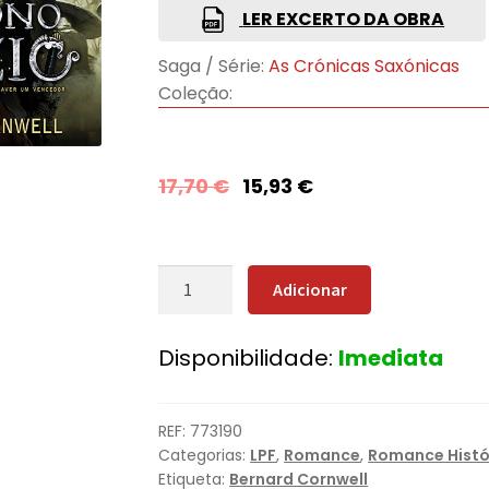
LER EXCERTO DA OBRA
Saga / Série:
As Crónicas Saxónicas
Coleção:
17,70
€
15,93
€
Quantidade
Adicionar
de
O
Disponibilidade:
Imediata
Trono
Vazio
REF:
773190
Categorias:
LPF
,
Romance
,
Romance Histó
Etiqueta:
Bernard Cornwell