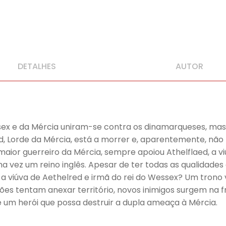
DETALHES
AUTOR
essex e da Mércia uniram-se contra os dinamarqueses, mas
red, Lorde da Mércia, está a morrer e, aparentemente, não 
aior guerreiro da Mércia, sempre apoiou Athelflaed, a v
z um reino inglês. Apesar de ter todas as qualidades de 
 viúva de Aethelred e irmã do rei do Wessex? Um trono va
ões tentam anexar território, novos inimigos surgem na f
 um herói que possa destruir a dupla ameaça à Mércia.