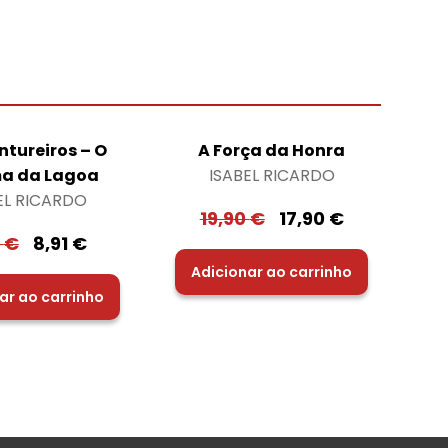
ntureiros – O
A Força da Honra
a da Lagoa
ISABEL RICARDO
EL RICARDO
19,90
€
17,90
€
0
€
8,91
€
Adicionar ao carrinho
ar ao carrinho