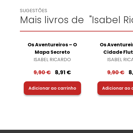
SUGESTÕES
Mais livros de "Isabel R
Os Aventureiros – O
Os Aventurei
Mapa Secreto
Cidade Flu
ISABEL RICARDO
ISABEL RI
9,90
€
8,91
€
9,90
€
8
Adicionar ao carrinho
Adicionar ao 