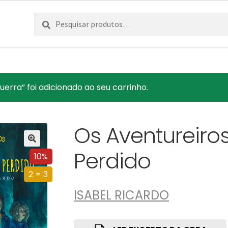
Pesquisar
Pesquisa
por:
erra” foi adicionado ao seu carrinho.
Os Aventureiros
Perdido
10%
2 = 3
ISABEL RICARDO