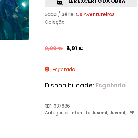
LER EXCERTO DA OBRA
Saga / Série:
Os Aventureiros
Coleção:
9,90
€
8,91
€
Esgotado
Disponibilidade:
Esgotado
REF:
637886
Categorias:
Infantil e Juvenil
,
Juvenil
,
LPF