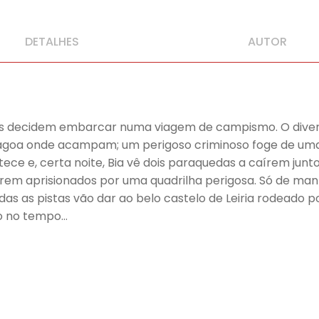
DETALHES
AUTOR
iros decidem embarcar numa viagem de campismo. O dive
agoa onde acampam; um perigoso criminoso foge de uma 
ece e, certa noite, Bia vê dois paraquedas a caírem junto
serem aprisionados por uma quadrilha perigosa. Só de ma
 as pistas vão dar ao belo castelo de Leiria rodeado po
do no tempo…