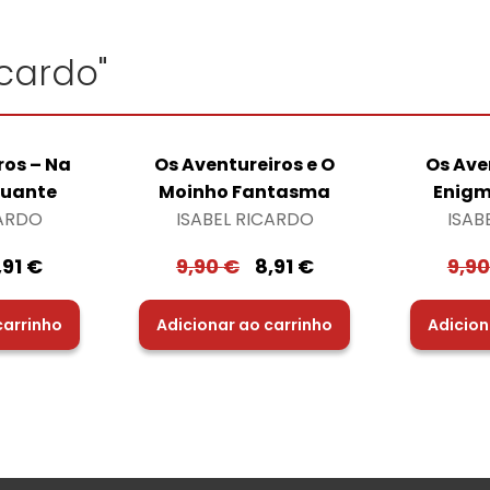
icardo"
ros – Na
Os Aventureiros e O
Os Ave
tuante
Moinho Fantasma
Enigm
CARDO
ISABEL RICARDO
ISAB
,91
€
9,90
€
8,91
€
9,9
carrinho
Adicionar ao carrinho
Adicion