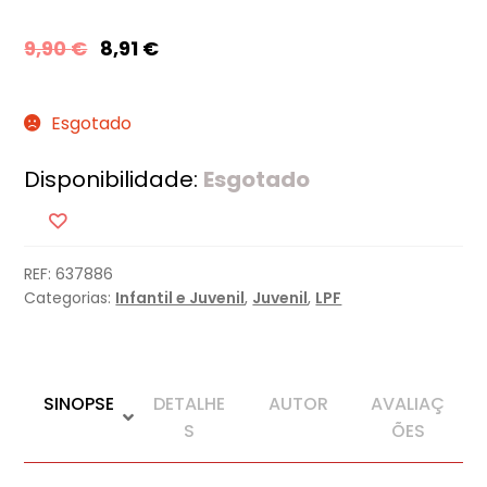
9,90
€
8,91
€
Esgotado
Disponibilidade:
Esgotado
REF:
637886
Categorias:
Infantil e Juvenil
,
Juvenil
,
LPF
SINOPSE
DETALHE
AUTOR
AVALIAÇ
S
ÕES