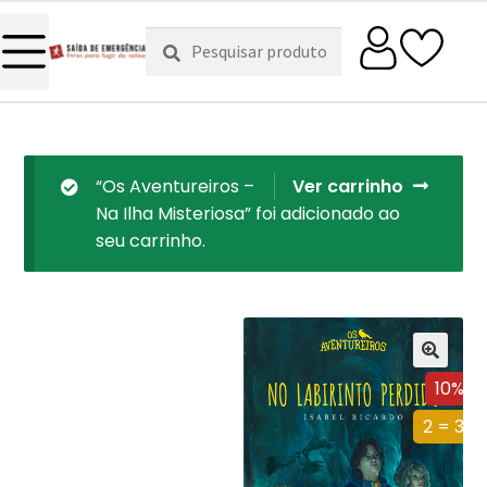
Pesquisar
Pesquisa
por:
“Os Aventureiros –
Ver carrinho
Na Ilha Misteriosa” foi adicionado ao
seu carrinho.
10%
2 = 3