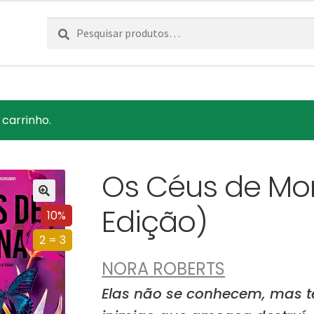
Pesquisar
Pesquisa
por:
 carrinho.
Os Céus de Mo
Edição)
10%
2 = 3
NORA ROBERTS
Elas não se conhecem, mas te