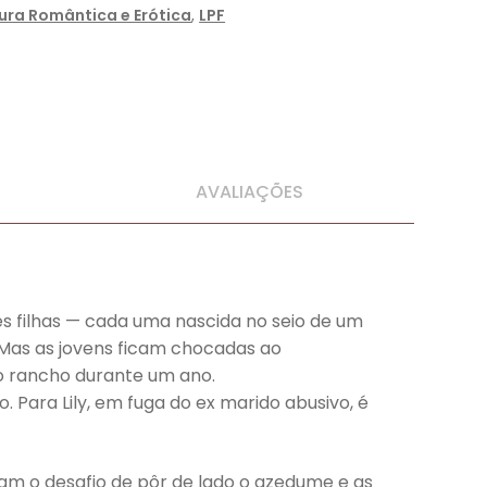
tura Romântica e Erótica
,
LPF
AVALIAÇÕES
ês filhas — cada uma nascida no seio de um
Mas as jovens ficam chocadas ao
no rancho durante um ano.
 Para Lily, em fuga do ex marido abusivo, é
am o desafio de pôr de lado o azedume e as