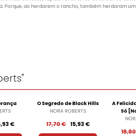
lia. Porque, ao herdarem o rancho, também herdaram um
erts"
erança
O Segredo de Black Hills
A Felici
ERTS
NORA ROBERTS
Só [N
NOR
5,93
€
17,70
€
15,93
€
18,8