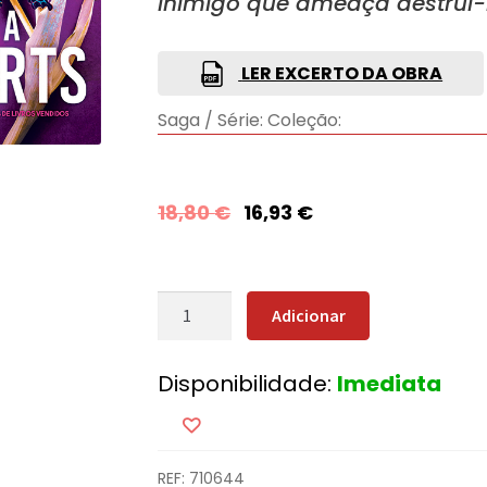
inimigo que ameaça destruí-
LER EXCERTO DA OBRA
Saga / Série:
Coleção:
18,80
€
16,93
€
Quantidade
Adicionar
de
Os
Disponibilidade:
Imediata
Céus
de
Montana
(Nova
REF:
710644