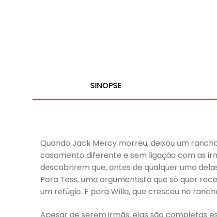
SINOPSE
Quando Jack Mercy morreu, deixou um rancho n
casamento diferente e sem ligação com as ir
descobrirem que, antes de qualquer uma delas
Para Tess, uma argumentista que só quer receb
um refúgio. E para Willa, que cresceu no ranch
Apesar de serem irmãs, elas são completas es