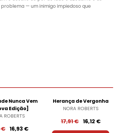
 problema — um inimigo impiedoso que
dade Nunca Vem
Herança de Vergonha
ova Edição]
NORA ROBERTS
A ROBERTS
17,91
€
16,12
€
0
€
16,93
€