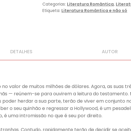
Edição)
Categorias:
Literatura Romântica
,
Litera
Etiqueta:
Literatura Romântica e não só
DETALHES
AUTOR
o valor de muitos milhões de dólares. Agora, as suas tr
mãs — reúnem-se para ouvirem a leitura do testamento. 
 poder herdar a sua parte, terão de viver em conjunto 
er o seu quinhão e regressar a Hollywood, é um pesadelo.
o, é uma intromissão no que é seu por direito.
tranhas. Contudo, rapidamente terão de decidir se aceit