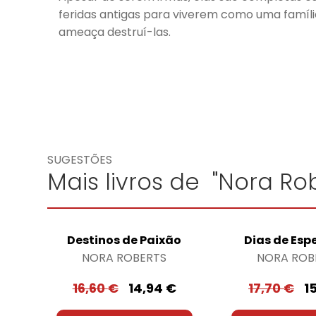
feridas antigas para viverem como uma famí
ameaça destruí-las.
SUGESTÕES
Mais livros de "Nora Rob
Destinos de Paixão
Dias de Esp
NORA ROBERTS
NORA ROB
16,60
€
14,94
€
17,70
€
1