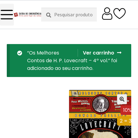
Pesquisar
Pesquisa
por:
“Os Melhores
Ver carrinho
Contos de H. P. Lovecraft – 4º vol.” foi
adicionado ao seu carrinho.
10%
2 = 3