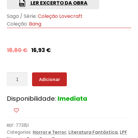
LER EXCERTO DA OBRA
Saga / Série:
Coleção Lovecraft
Coleção:
Bang
18,80
€
16,93
€
Quantidade
Adicionar
de
Os
Disponibilidade:
Imediata
Melhores
Contos
de
H.
REF:
773151
P.
Categorias:
Horror e Terror
,
Literatura Fantástica
,
LPF
Lovecraft