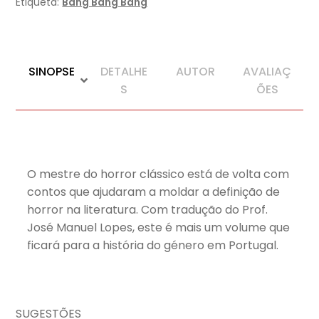
Etiqueta:
Bang Bang Bang
-
7º
vol.
SINOPSE
DETALHE
AUTOR
AVALIAÇ
S
ÕES
O mestre do horror clássico está de volta com
contos que ajudaram a moldar a definição de
horror na literatura. Com tradução do Prof.
José Manuel Lopes, este é mais um volume que
ficará para a história do género em Portugal.
SUGESTÕES