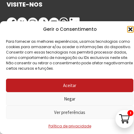
VISITE-NOS
Gerir o Consentimento
Para fornecer as melhores experiências, usamos tecnologias como
cookies para armazenar e/ou aceder a informações do dispositivo.
Consentir com essas tecnologias nos permitirá processar dados,
como comportamento de navegação ou IDs exclusivos neste site.
Não consentir ou retirar o consentimento pode afetar negativamante
© Copyright 2026 Saída de Emergência. Todos os
certos recursos e funções.
direitos reservados.
Aceitar
Negar
Ver preferências
1
Política de privacidade