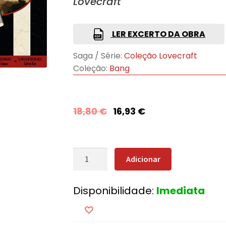
Lovecraft
LER EXCERTO DA OBRA
Saga / Série:
Coleção Lovecraft
Coleção:
Bang
18,80
€
16,93
€
Quantidade
Adicionar
de
Os
Disponibilidade:
Imediata
Melhores
Contos
de