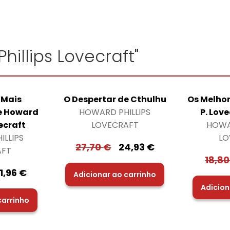
hillips Lovecraft"
 Mais
O Despertar de Cthulhu
Os Melhor
e Howard
HOWARD PHILLIPS
P. Love
vecraft
LOVECRAFT
HOWA
LLIPS
LO
27,70
€
24,93
€
AFT
18,8
1,96
€
Adicionar ao carrinho
Adicion
carrinho