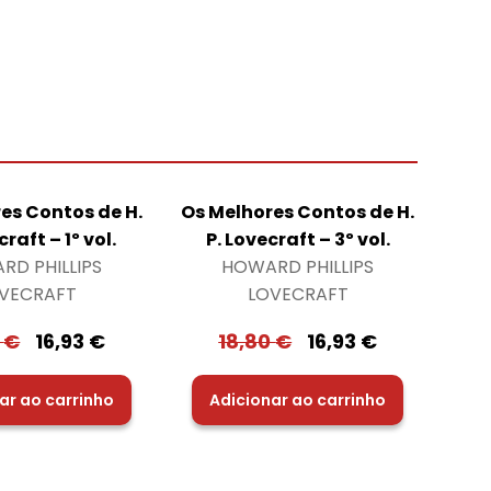
es Contos de H.
Os Melhores Contos de H.
craft – 1º vol.
P. Lovecraft – 3º vol.
RD PHILLIPS
HOWARD PHILLIPS
VECRAFT
LOVECRAFT
0
€
16,93
€
18,80
€
16,93
€
ar ao carrinho
Adicionar ao carrinho