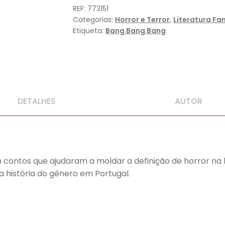
H.
REF:
773151
P.
Categorias:
Horror e Terror
,
Literatura Fa
Lovecraft
Etiqueta:
Bang Bang Bang
-
7º
vol.
DETALHES
AUTOR
 contos que ajudaram a moldar a definição de horror na 
a história do género em Portugal.