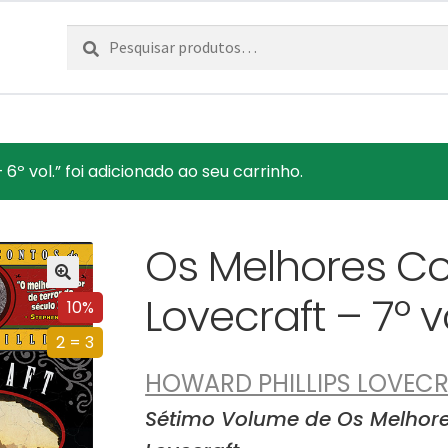
Pesquisar
Pesquisa
por:
6º vol.” foi adicionado ao seu carrinho.
Os Melhores Con
Lovecraft – 7º vo
10%
2 = 3
HOWARD PHILLIPS LOVEC
Sétimo Volume de Os Melhore