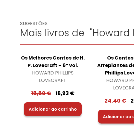
SUGESTÕES
Mais livros de "Howard P
Os Melhores Contos de H.
Os Contos
P. Lovecraft – 6º vol.
Arrepiantes d
HOWARD PHILLIPS
Phillips Lo
LOVECRAFT
HOWARD PHI
LOVECR
18,80
€
16,93
€
24,40
€
2
Adicionar ao carrinho
Adicionar ao 