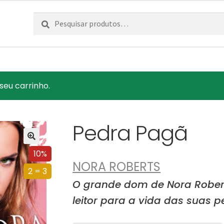
Pesquisar
Pesquisa
por:
seu carrinho.
Pedra Pagã
10%
NORA ROBERTS
2 = 3
O grande dom de Nora Robert
leitor para a vida das suas p