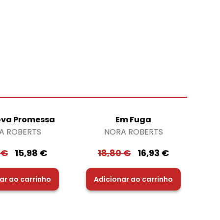
va Promessa
Em Fuga
A ROBERTS
NORA ROBERTS
6
€
15,98
€
18,80
€
16,93
€
ar ao carrinho
Adicionar ao carrinho