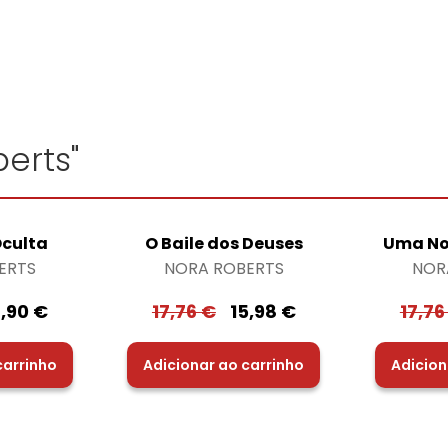
erts"
culta
O Baile dos Deuses
Uma No
ERTS
NORA ROBERTS
NOR
7,90
€
17,76
€
15,98
€
17,7
carrinho
Adicionar ao carrinho
Adicion