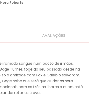
,
Nora Roberts
AVALIAÇÕES
e derramado sangue num pacto de irmãos,
 Gage Turner, foge do seu passado desde há
, e só a amizade com Fox e Caleb o salvaram.
s, Gage sabe que terá que ajudar os seus
s emocionais com as três mulheres a quem está
jar derrotar as trevas.