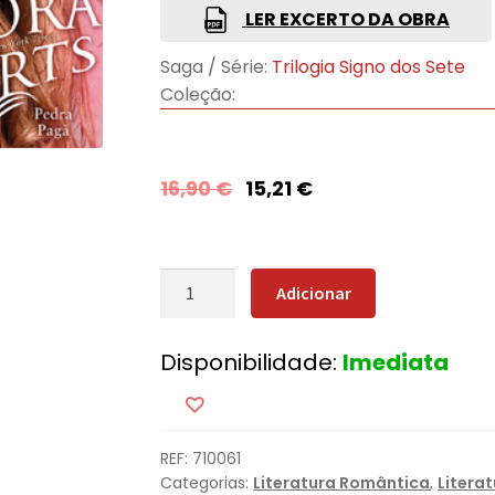
LER EXCERTO DA OBRA
Saga / Série:
Trilogia Signo dos Sete
Coleção:
16,90
€
15,21
€
Quantidade
Adicionar
de
Pedra
Disponibilidade:
Imediata
Pagã
REF:
710061
Categorias:
Literatura Romântica
,
Litera