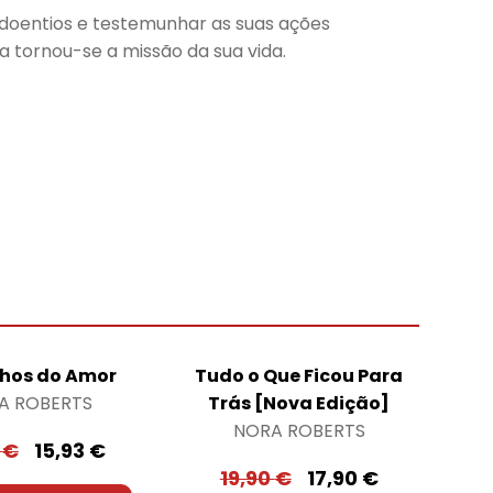
 doentios e testemunhar as suas ações
 tornou-se a missão da sua vida.
hos do Amor
Tudo o Que Ficou Para
A ROBERTS
Trás [Nova Edição]
NORA ROBERTS
0
€
15,93
€
19,90
€
17,90
€