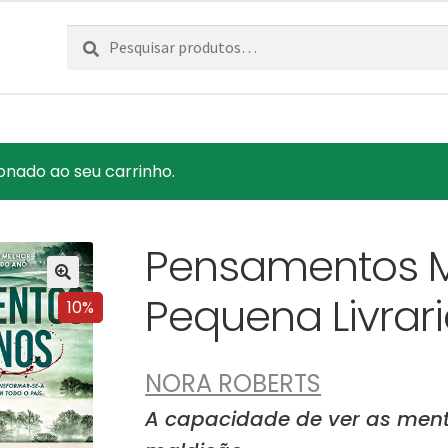
Pesquisar
Pesquisa
por:
onado ao seu carrinho.
Pensamentos Ma
Pequena Livra
10%
NORA ROBERTS
A capacidade de ver as men