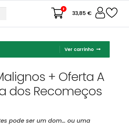
2
33,85 €
Ver carrinho
lignos + Oferta A
ria dos Recomeços
tes pode ser um dom… ou uma