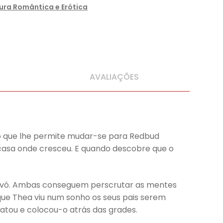
tura Romântica e Erótica
AVALIAÇÕES
ão que lhe permite mudar-se para Redbud
a casa onde cresceu. E quando descobre que o
a avó. Ambas conseguem perscrutar as mentes
que Thea viu num sonho os seus pais serem
atou e colocou-o atrás das grades.