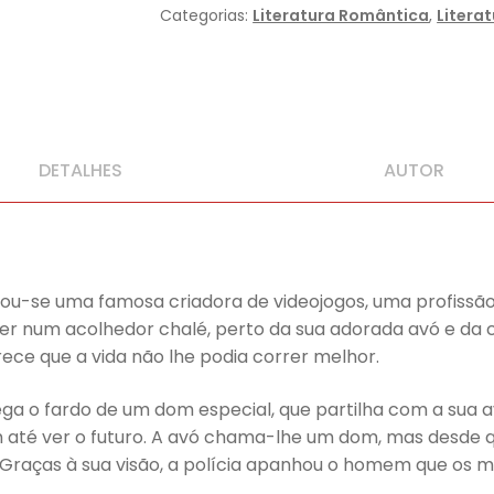
Pequena
Categorias:
Literatura Romântica
,
Litera
Livraria
dos
Recomeços
DETALHES
AUTOR
nou-se uma famosa criadora de videojogos, uma profiss
 viver num acolhedor chalé, perto da sua adorada avó e d
rece que a vida não lhe podia correr melhor.
ega o fardo de um dom especial, que partilha com a su
m até ver o futuro. A avó chama-lhe um dom, mas desde 
Graças à sua visão, a polícia apanhou o homem que os m