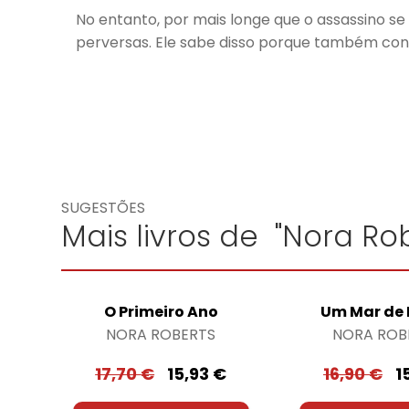
No entanto, por mais longe que o assassino 
perversas. Ele sabe disso porque também cons
SUGESTÕES
Mais livros de "Nora Rob
O Primeiro Ano
Um Mar de
NORA ROBERTS
NORA ROB
17,70
€
15,93
€
16,90
€
1