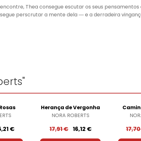
se encontre, Thea consegue escutar os seus pensamentos
egue perscrutar a mente dela ― e a derradeira vingança
erts"
 Rosas
Herança de Vergonha
Camin
ERTS
NORA ROBERTS
NOR
5,21
€
17,91
€
16,12
€
17,7