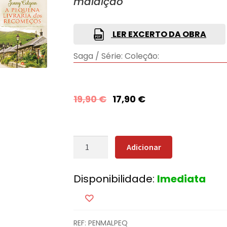
maldição
LER EXCERTO DA OBRA
Saga / Série:
Coleção:
19,90
€
17,90
€
Quantidade
Adicionar
de
Pensamentos
Disponibilidade:
Imediata
Malignos
+
Oferta
A
REF:
PENMALPEQ