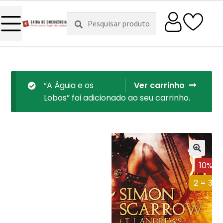
Pesquisar
Pesquisa
por:
“A Águia e os
Ver carrinho
Lobos” foi adicionado ao seu carrinho.
10%
2 = 3