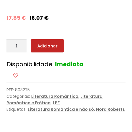
17,85
€
16,07
€
Quantidade
Adicionar
de
Porto
Disponibilidade:
Imediata
de
Abrigo
REF:
803225
Categorias:
Literatura Romântica
,
Literatura
Romântica e Erótica
,
LPF
Etiquetas:
Literatura Romântica e não só
,
Nora Roberts