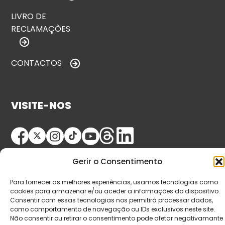
LIVRO DE
RECLAMAÇÕES
CONTACTOS
VISITE-NOS
Gerir o Consentimento
Para fornecer as melhores experiências, usamos tecnologias como
cookies para armazenar e/ou aceder a informações do dispositivo.
Consentir com essas tecnologias nos permitirá processar dados,
© Copyright 2026 Saída de Emergência. Todos os
como comportamento de navegação ou IDs exclusivos neste site.
direitos reservados.
Não consentir ou retirar o consentimento pode afetar negativamante