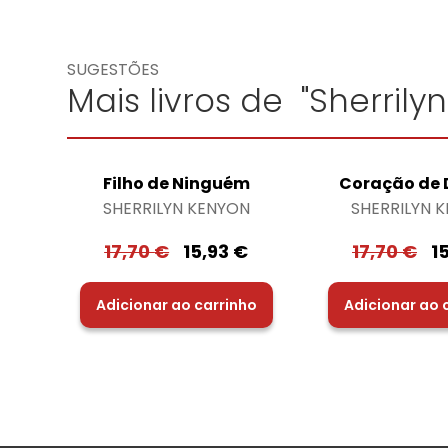
SUGESTÕES
Mais livros de "Sherrily
Filho de Ninguém
Coração de
SHERRILYN KENYON
SHERRILYN 
17,70
€
15,93
€
17,70
€
1
Adicionar ao carrinho
Adicionar ao 