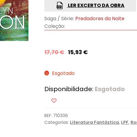
LER EXCERTO DA OBRA
Saga / Série:
Predadores da Noite
Coleção:
17,70
€
15,93
€
Esgotado
Disponibilidade:
Esgotado
REF:
710306
Categorias:
Literatura Fantástica
,
LPF
,
Ro