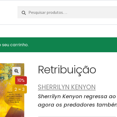
Pesquisar
Pesquisa
por:
 seu carrinho.
Retribuição
10%
SHERRILYN KENYON
2 = 3
Sherrilyn Kenyon regressa ao
agora os predadores também