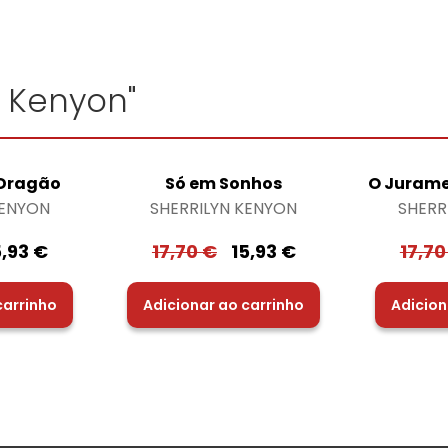
n Kenyon"
 Dragão
Só em Sonhos
O Jurame
KENYON
SHERRILYN KENYON
SHERR
5,93
€
17,70
€
15,93
€
17,7
carrinho
Adicionar ao carrinho
Adicion