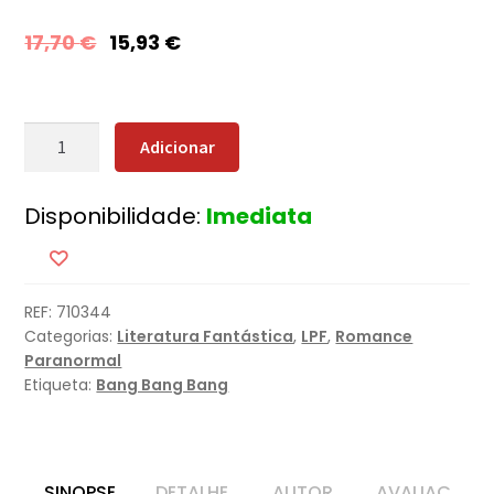
17,70
€
15,93
€
Quantidade
Adicionar
de
Styxx
Disponibilidade:
Imediata
-
Parte
Um
REF:
710344
Categorias:
Literatura Fantástica
,
LPF
,
Romance
Paranormal
Etiqueta:
Bang Bang Bang
SINOPSE
DETALHE
AUTOR
AVALIAÇ