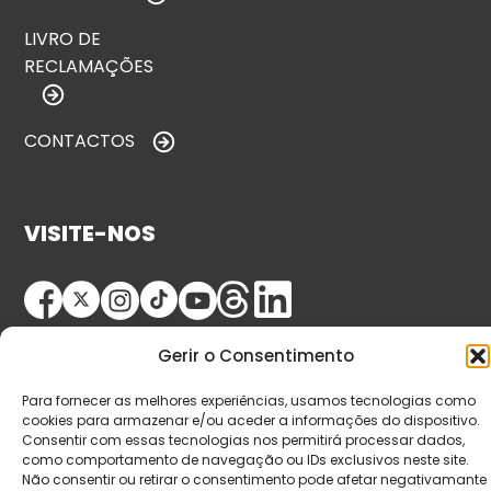
LIVRO DE
RECLAMAÇÕES
CONTACTOS
VISITE-NOS
Gerir o Consentimento
Para fornecer as melhores experiências, usamos tecnologias como
cookies para armazenar e/ou aceder a informações do dispositivo.
Consentir com essas tecnologias nos permitirá processar dados,
© Copyright 2026 Saída de Emergência. Todos os
como comportamento de navegação ou IDs exclusivos neste site.
direitos reservados.
Não consentir ou retirar o consentimento pode afetar negativamante