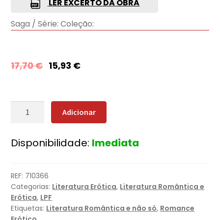
LER EXCERTO DA OBRA
Saga / Série:
Coleção:
17,70
€
15,93
€
Quantidade
Adicionar
de
Tentação
Disponibilidade:
Imediata
REF:
710366
Categorias:
Literatura Erótica
,
Literatura Romântica e
Erótica
,
LPF
Etiquetas:
Literatura Romântica e não só
,
Romance
Erótico