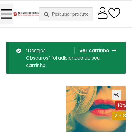
Pesquisar
Pesquisa
por:
“Desejos
Ver carrinho
Obscuros” foi adicionado ao seu
carrinho.
10%
2 = 3