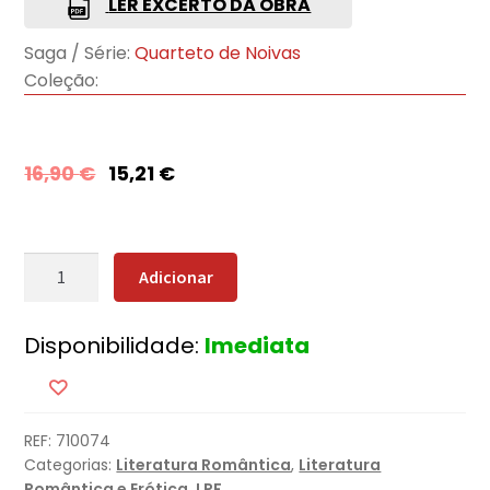
LER EXCERTO DA OBRA
Saga / Série:
Quarteto de Noivas
Coleção:
16,90
€
15,21
€
Quantidade
Adicionar
de
Um
Disponibilidade:
Imediata
Mar
de
Rosas
REF:
710074
Categorias:
Literatura Romântica
,
Literatura
Romântica e Erótica
,
LPF