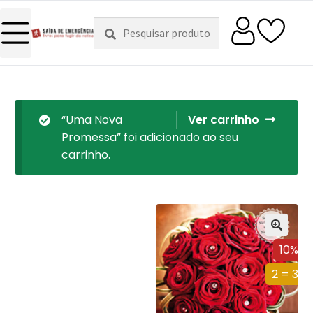
Pesquisar
Pesquisa
por:
“Uma Nova
Ver carrinho
Promessa” foi adicionado ao seu
carrinho.
10%
2 = 3