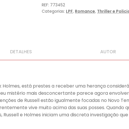
Mulheres
REF:
773452
Categorias:
LPF
,
Romance
,
Thriller e Polici
DETALHES
AUTOR
ock Holmes, está prestes a receber uma herança consider
 o seu mistério mais desconcertante parece agora envolv
enções de Russell estão igualmente focadas no Novo Temp
parentemente vive muito acima das suas posses. Quando 
 Russell e Holmes iniciam uma discreta investigação que