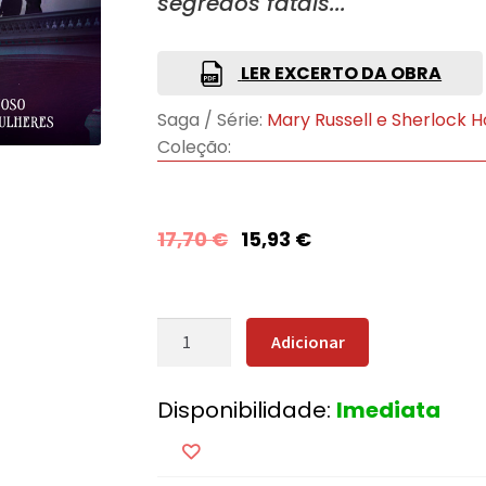
segredos fatais...
LER EXCERTO DA OBRA
Saga / Série:
Mary Russell e Sherlock 
Coleção:
17,70
€
15,93
€
Quantidade
Adicionar
de
Um
Disponibilidade:
Imediata
Monstruoso
Regimento
de