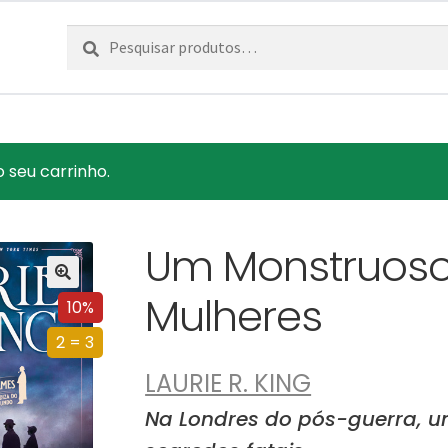
Pesquisar
Pesquisa
por:
o seu carrinho.
Um Monstruoso
Mulheres
10%
2 = 3
LAURIE R. KING
Na Londres do pós-guerra, 