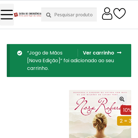
Pesquisar
Pesquisa
por:
“Jogo de Mãos
Ver carrinho
[Nova Edição]” foi adicionado ao seu
carrinho.
10%
2 = 3