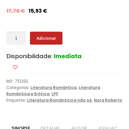
17,70
€
15,93
€
Quantidade
Adicionar
de
Um
Disponibilidade:
Imediata
Toque
de
Magia
REF:
710292
Categorias:
Literatura Romântica
,
Literatura
Romântica e Erótica
,
LPF
Etiquetas:
Literatura Romântica e não só
,
Nora Roberts
SINOPSE
DETALHE
AUTOR
AVALIAÇ