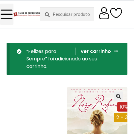
Pesquisar
Pesquisa
por:
“Felizes para
Ver carrinho
Sempre” foi adicionado ao seu
carrinho.
10%
2 = 3