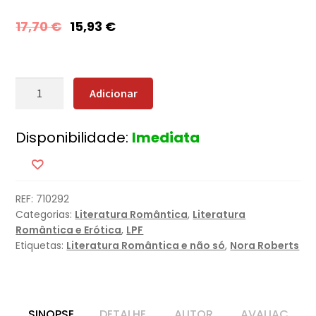
17,70
€
15,93
€
Quantidade
Adicionar
de
Um
Disponibilidade:
Imediata
Toque
de
Magia
REF:
710292
Categorias:
Literatura Romântica
,
Literatura
Romântica e Erótica
,
LPF
Etiquetas:
Literatura Romântica e não só
,
Nora Roberts
SINOPSE
DETALHE
AUTOR
AVALIAÇ