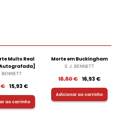
te Muito Real
Morte em Buckingham
 Autografada]
S. J. BENNETT
J. BENNETT
18,80
€
16,93
€
0
€
15,93
€
Adicionar ao carrinho
ar ao carrinho