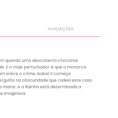
AVALIAÇÕES
ngham quando uma descoberta chocante
de. E o mais perturbador é que a monarca
am sobre o crime, Isabel II começa
mergulha na obscuridade que rodeia este caso
a matar, e a Rainha está determinada a
ue imaginava.