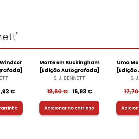
nett"
 Windsor
Morte em Buckingham
Uma Mor
grafada]
[Edição Autografada]
[Edição
NETT
S. J. BENNETT
S. 
5,93
€
18,80
€
16,93
€
17,7
carrinho
Adicionar ao carrinho
Adicion