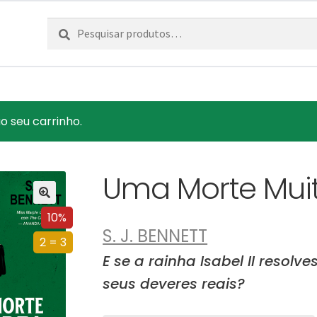
Pesquisar
Pesquisa
por:
o seu carrinho.
Uma Morte Muit
10%
S. J. BENNETT
2 = 3
E se a rainha Isabel II reso
seus deveres reais?