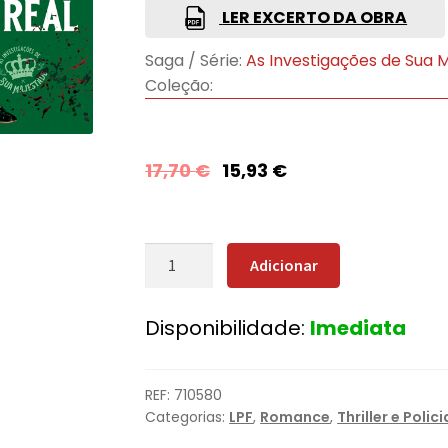
LER EXCERTO DA OBRA
Saga / Série:
As Investigações de Sua 
Coleção:
17,70
€
15,93
€
Quantidade
Adicionar
de
Uma
Disponibilidade:
Imediata
Morte
Muito
Real
REF:
710580
Categorias:
LPF
,
Romance
,
Thriller e Polici