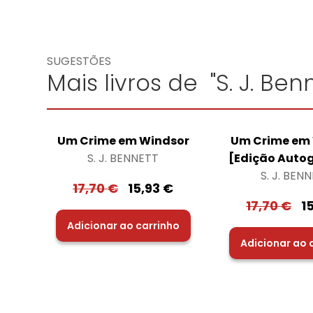
SUGESTÕES
Mais livros de "S. J. Ben
Um Crime em Windsor
Um Crime em
S. J. BENNETT
[Edição Auto
S. J. BEN
17,70
€
15,93
€
17,70
€
1
Adicionar ao carrinho
Adicionar ao 