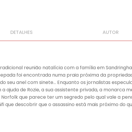
DETALHES
AUTOR
 tradicional reunião natalícia com a família em Sandri
cepada foi encontrada numa praia próxima da proprieda
 do seu anel com sinete… Enquanto os jornalistas especul
m a ajuda de Rozie, a sua assistente privada, a monarca 
 Norfolk que parece ter um segredo pelo qual vale a pen
nifi que descobrir que o assassino está mais próximo do q