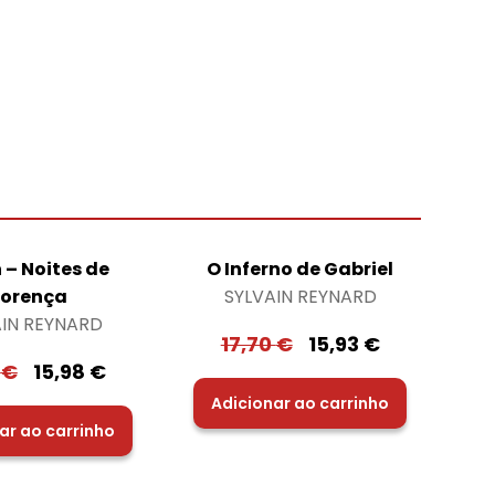
 – Noites de
O Inferno de Gabriel
lorença
SYLVAIN REYNARD
AIN REYNARD
17,70
€
15,93
€
6
€
15,98
€
Adicionar ao carrinho
ar ao carrinho