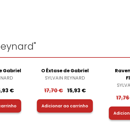
Reynard"
 Gabriel
O Êxtase de Gabriel
Raven
YNARD
SYLVAIN REYNARD
F
SYLV
5,93
€
17,70
€
15,93
€
17,7
carrinho
Adicionar ao carrinho
Adicion