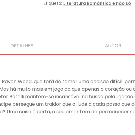
Etiqueta:
Literatura Romântica e não só
DETALHES
AUTOR
 Raven Wood, que terá de tomar uma decisão difícil: perm
. Mas há muito mais em jogo do que apenas o coração ou
etor Batelli mantém-se incansável na busca pela ligação
ríncipe persegue um traidor que o ilude a cada passo que 
a? Uma coisa é certa, o seu amor terá de permanecer s