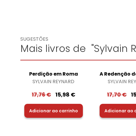
SUGESTÕES
Mais livros de "Sylvain 
Perdição em Roma
A Redenção de
SYLVAIN REYNARD
SYLVAIN RE
17,76
€
15,98
€
17,70
€
1
Adicionar ao carrinho
Adicionar ao 