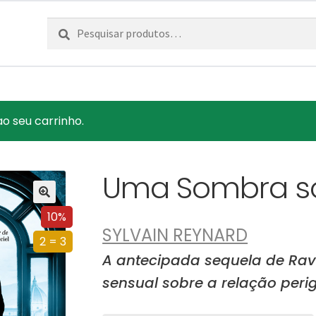
Pesquisar
Pesquisa
por:
ao seu carrinho.
Uma Sombra so
10%
SYLVAIN REYNARD
2 = 3
A antecipada sequela de Rav
sensual sobre a relação perig