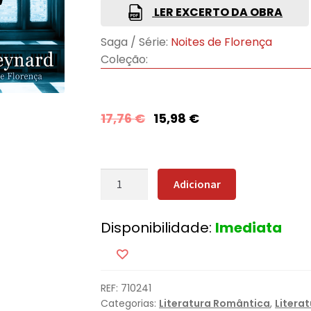
LER EXCERTO DA OBRA
Saga / Série:
Noites de Florença
Coleção:
17,76
€
15,98
€
Quantidade
Adicionar
de
Uma
Disponibilidade:
Imediata
Sombra
sobre
Florença
REF:
710241
Categorias:
Literatura Romântica
,
Litera