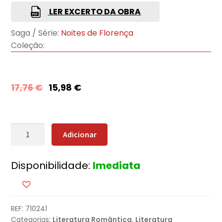
LER EXCERTO DA OBRA
Saga / Série:
Noites de Florença
Coleção:
17,76
€
15,98
€
Quantidade
Adicionar
de
Uma
Disponibilidade:
Imediata
Sombra
sobre
Florença
REF:
710241
Categorias:
Literatura Romântica
,
Literatura