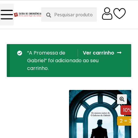
Pesquisar
Pesquisa
por:
“A Promessa de
Ver carrinho
Gabriel” foi adicionado ao seu
carrinho.
10%
2 = 3