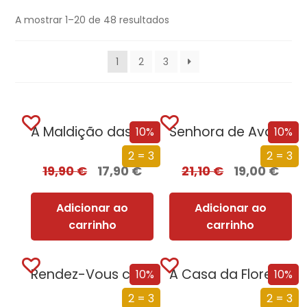
A mostrar 1–20 de 48 resultados
1
2
3
A Maldição das Santas
Senhora de Avalon
10%
10%
2 = 3
2 = 3
19,90
€
17,90
€
21,10
€
19,00
€
Adicionar ao
Adicionar ao
carrinho
carrinho
Rendez-Vous com Rama
A Casa da Floresta
10%
10%
2 = 3
2 = 3