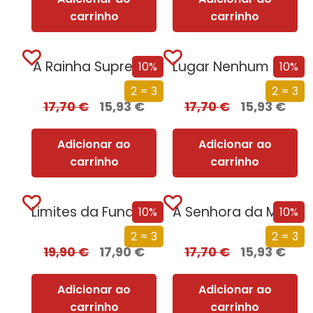
carrinho
carrinho
A Rainha Suprema
Lugar Nenhum – Neverwhere
10%
10%
2 = 3
2 = 3
17,70
€
15,93
€
17,70
€
15,93
€
Adicionar ao
Adicionar ao
carrinho
carrinho
Limites da Fundação
A Senhora da Magia
10%
10%
2 = 3
2 = 3
19,90
€
17,90
€
17,70
€
15,93
€
Adicionar ao
Adicionar ao
carrinho
carrinho