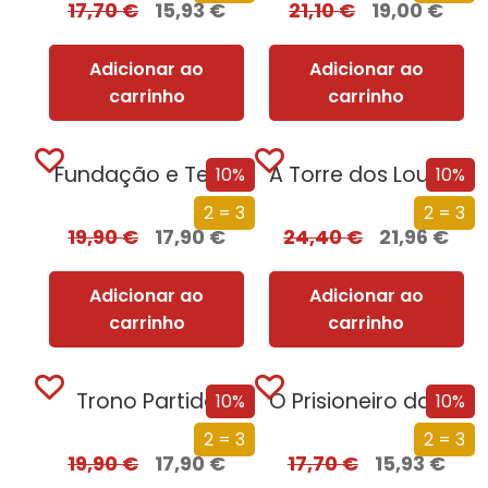
17,70
€
15,93
€
21,10
€
19,00
€
Adicionar ao
Adicionar ao
carrinho
carrinho
Fundação e Terra
A Torre dos Loucos
10%
10%
2 = 3
2 = 3
19,90
€
17,90
€
24,40
€
21,96
€
Adicionar ao
Adicionar ao
carrinho
carrinho
Trono Partido
O Prisioneiro da Árvore
10%
10%
2 = 3
2 = 3
19,90
€
17,90
€
17,70
€
15,93
€